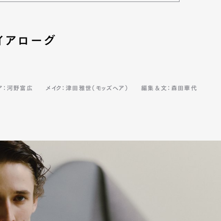
イアローグ
ア：河野富広
メイク：津田雅世（モッズヘア）
編集＆文：森田華代