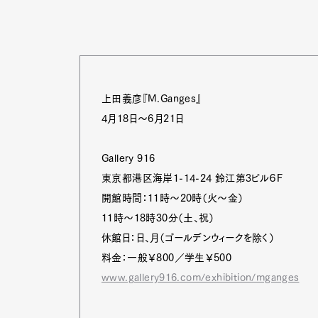
Pen Me
上田義彦『M.Ganges』
4月18日～6月21日
Pen Me
Gallery 916
東京都港区海岸1-14-24 鈴江第3ビル６F
開館時間：11時～20時（火～金）
11時～18時30分（土、祝）
休館日：日、月（ゴールデンウィークを除く）
料金：一般￥800／学生￥500
www.gallery916.com/exhibition/mganges