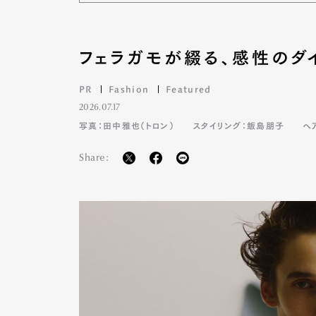
フェラガモが綴る、感性のダ
PR
Fashion
Featured
2026.07.17
写真：田中雅也（トロン）
スタイリング：飯島朋子
ヘ
Share: