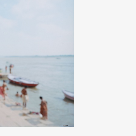
Art&Design
Watch
Fashion
ourmet
Cars
Product
Culture
Lifestyle