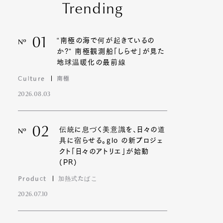
Trending
01
“南極の海で何が起きているの
Nº
か?” 南極観測船「しらせ」が見た
地球温暖化の最前線
Culture
南極
2026.08.03
02
伝統に息づく美意識を、日々の道
Nº
具に宿らせる。glo の新プロジェ
クト「日々のアトリエ」が始動
(PR)
Product
加熱式たばこ
2026.07.10