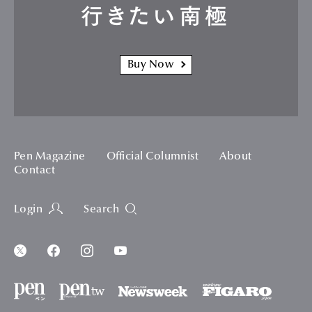
行きたい南極
Buy Now
Pen Magazine
Official Columnist
About
Contact
Login
Search