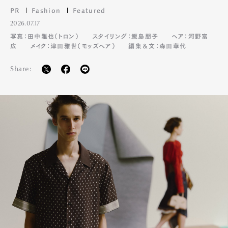
PR
Fashion
Featured
2026.07.17
写真：田中雅也（トロン）
スタイリング：飯島朋子
ヘア：河野富
広
メイク：津田雅世（モッズヘア）
編集＆文：森田華代
Share: