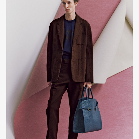
Pen Membership
Magazine
Official Columnist
About
Contact
Pen Meet
Pen international
Pen tw