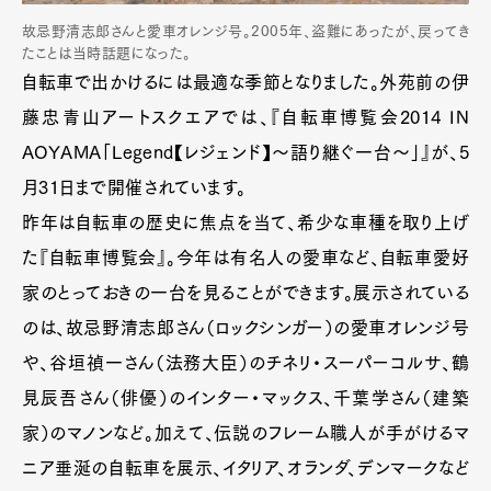
故忌野清志郎さんと愛車オレンジ号。2005年、盗難にあったが、戻ってき
たことは当時話題になった。
自転車で出かけるには最適な季節となりました。外苑前の伊
藤忠青山アートスクエアでは、『自転車博覧会2014 IN
AOYAMA「Legend【レジェンド】～語り継ぐ一台～」』が、5
月31日まで開催されています。
昨年は自転車の歴史に焦点を当て、希少な車種を取り上げ
た『自転車博覧会』。今年は有名人の愛車など、自転車愛好
家のとっておきの一台を見ることができます。展示されている
のは、故忌野清志郎さん（ロックシンガー）の愛車オレンジ号
や、谷垣禎一さん（法務大臣）のチネリ・スーパーコルサ、鶴
見辰吾さん（俳優）のインター・マックス、千葉学さん（建築
家）のマノンなど。加えて、伝説のフレーム職人が手がけるマ
ニア垂涎の自転車を展示、イタリア、オランダ、デンマークなど