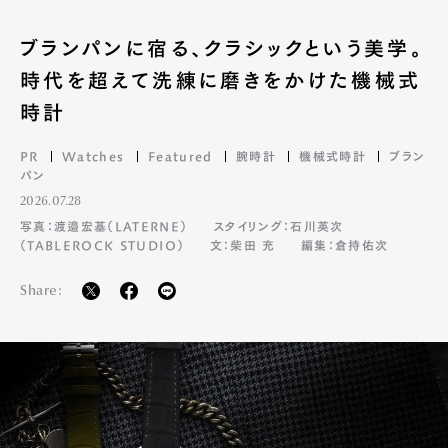
ブランパンに宿る、クラシックという美学。
時代を超えて洗練に磨きをかけた機械式
時計
PR
Watches
Featured
腕時計
機械式時計
ブラン
パン
2026.07.28
写真：渡邉宏基（LATERNE）
スタイリング：石川英次
（TABLEROCK STUDIO）
文：柴田 充
編集：倉持佑次
Share: