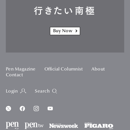
行きたい南極
Buy Now
Pen Magazine
Official Columnist
About
Contact
Login
Search