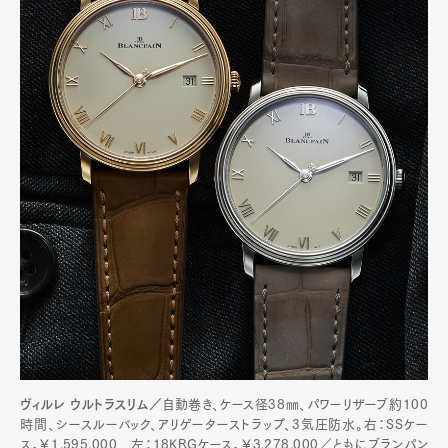
ヴィルレ ウルトラスリム／
自動巻き、ケース径38㎜、パワーリザーブ約100
時間、シースルーバック、アリゲーターストラップ、3気圧防水。右：SSケー
ス。￥1,595,000 左：18KRGケース。￥3,278,000／ともにブランパン