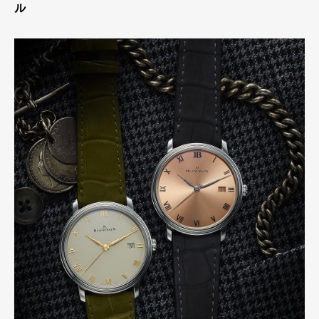
ル
Pen international
Pen tw