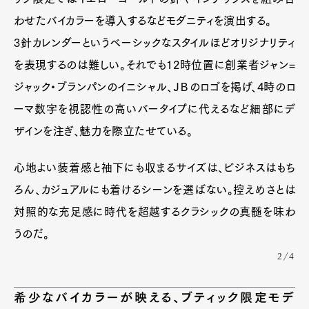
わせたバイカラーを導入するなどモダニティを演出する。
3針カレンダーというベーシックなスタイルほどオリジナリティ
を表現するのは難しい。それでも12時位置に創業者ジャン=
ジャック・ブランパンのイニシャル、ＪＢのロゴを掲げ、4時のロ
Art&Design
Watch
Fashion
Gourmet
Cars
ーマ数字を視認性の高いバータイプに代えるなど細部にデ
ザインを注ぎ、魅力を際立たせている。
Product
Culture
Lifestyle
心地よい装着感と袖下にも収まるサイズは、ビジネスはもち
ろん、カジュアルにも着けるシーンを選ばない。控えめさとは
Pen Membership
Magazine
対照的な充足感に時代を超越するクラシックの真髄を味わ
Official Columnist
About
Contact
うのだ。
2/4
希少なバイカラーが映える、ブティック限定モデ
Pen Meet