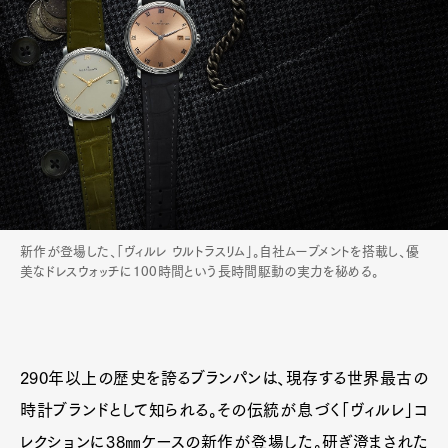
新作が登場した、「ヴィルレ ウルトラスリム」。自社ムーブメントを搭載し、優
美なドレスウォッチに100時間という長時間駆動の実力を秘める。
290年以上の歴史を誇るブランパンは、現存する世界最古の
時計ブランドとして知られる。その伝統が息づく「ヴィルレ」コ
レクションに38㎜ケースの新作が登場した。研ぎ澄まされた