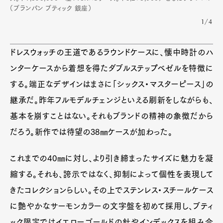
（ブランパン ブティック 銀座）
1/4
ドレスウォッチの王道であるラウンドケースに、懐中時計のハ
ンターケースから着想を得たダブルステップベゼルを特徴に
する。端正なデザインはまさに「シックス・マスターピース」の
継承だ。昨年フルモデルチェンジといえる刷新をしながらも、
基本を崩すことはない。それもブランドの精神の象徴だから
だろう。新作では待望の38㎜ケースが加わった。
これまでの40㎜に対し、より引き締まったサイズに魅力を凝
縮する。それも、誇示ではなく、抑制によって個性を表現して
きたコレクションらしい。その上でステンレス・スチールケース
に艶やかなサーモンカラーの文字盤を初めて採用し、ブティ
ック限定ではイエローゴールドの針やインデックスを組み合