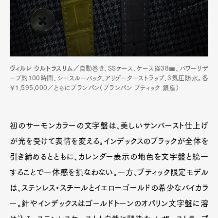
ヴィルレ ウルトラスリム／
自動巻き、SSケース、ケース径38㎜、パワーリザ
ーブ約100時間、シースルーバック、アリゲーターストラップ、3気圧防水。各
￥1,595,000／ともにブランパン（ブランパン ブティック 銀座）
初のサーモンカラーの文字盤は、美しいサンバースト仕上げ
が光を受けて表情を変える。インデックスのブラックが全体を
引き締めるとともに、カレンダー表示の地色を文字盤と統一
することで一体感を損なわない。一方、ブティック限定モデル
は、ステンレス・スチールとイエローゴールドの希少なバイカラ
ー。針やインデックスはゴールドトーンのオパリン文字盤に溶