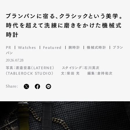
ブランパンに宿る、クラシックという美学。
時代を超えて洗練に磨きをかけた機械式
時計
PR
Watches
Featured
腕時計
機械式時計
ブラン
パン
2026.07.28
写真：渡邉宏基（LATERNE）
スタイリング：石川英次
（TABLEROCK STUDIO）
文：柴田 充
編集：倉持佑次
Share: