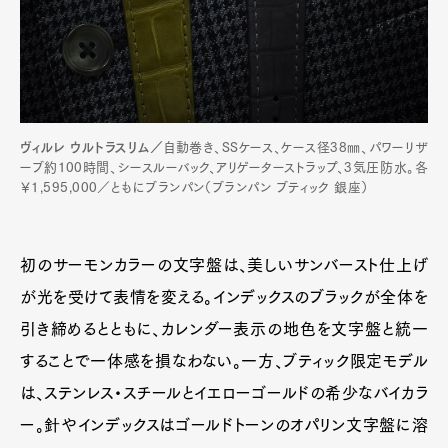
ヴィルレ ウルトラスリム／
自動巻き、SSケース、ケース径38㎜、パワーリザ
ーブ約100時間、シースルーバック、アリゲーターストラップ、3気圧防水。各
￥1,595,000／ともにブランパン（ブランパン ブティック 銀座）
初のサーモンカラーの文字盤は、美しいサンバースト仕上げ
が光を受けて表情を変える。インデックスのブラックが全体を
引き締めるとともに、カレンダー表示の地色を文字盤と統一
することで一体感を損なわない。一方、ブティック限定モデル
は、ステンレス・スチールとイエローゴールドの希少なバイカラ
ー。針やインデックスはゴールドトーンのオパリン文字盤に溶