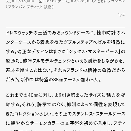
ス。￥1,595,000 左：18KRGケース。￥3,278,000／ともにブランパン
（ブランパン ブティック 銀座）
1/4
ドレスウォッチの王道であるラウンドケースに、懐中時計のハ
ンターケースから着想を得たダブルステップベゼルを特徴に
する。端正なデザインはまさに「シックス・マスターピース」の
継承だ。昨年フルモデルチェンジといえる刷新をしながらも、
基本を崩すことはない。それもブランドの精神の象徴だから
だろう。新作では待望の38㎜ケースが加わった。
これまでの40㎜に対し、より引き締まったサイズに魅力を凝
縮する。それも、誇示ではなく、抑制によって個性を表現して
きたコレクションらしい。その上でステンレス・スチールケース
に艶やかなサーモンカラーの文字盤を初めて採用し、ブティ