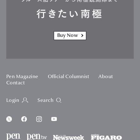
行きたい南極
Buy Now
Pen Magazine
Official Columnist
About
Contact
Login
Search