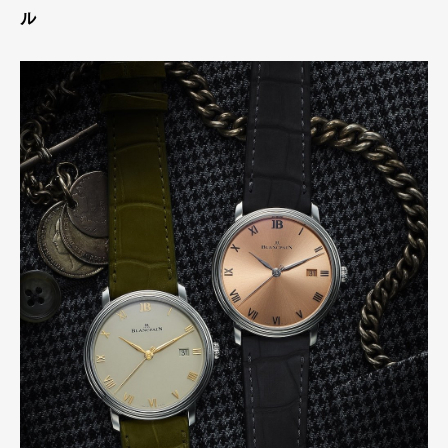
ル
Pen international
Pen tw