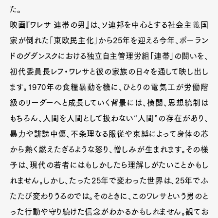
た。
映画『ワレサ 連帯の男』は、ソ連邦を中心とする社会主義国
家が倒れた「東欧民主化」から25年を迎える今年、ポーラン
ドのグダンスクにおける独立自主管理労組「連帯」の闘いを、
初代委員長レフ・ワレサと彼の家族の日々を通して映し出し
ます。1970年の食糧暴動を機に、ひとりの電気工が労働階
級のリーダーへと成長していく背景には、検閲、思想統制は
もちろん、人間を人間として扱わない“人間”の存在があり、
暴力や誹謗中傷、不条理なる服従や束縛によって身体の芯
から熱く燃えたぎるような怒り、憎しみが生まれます。その様
子は、現代の若者にはもしかしたら理解しがたいことかもし
れません。しかし、たった25年で変わった世界は、25年でふ
たたび変わりうるのでは。そのときに、このワレサという男のと
った行動や守り続けた信念がわかるかもしれません。観てお