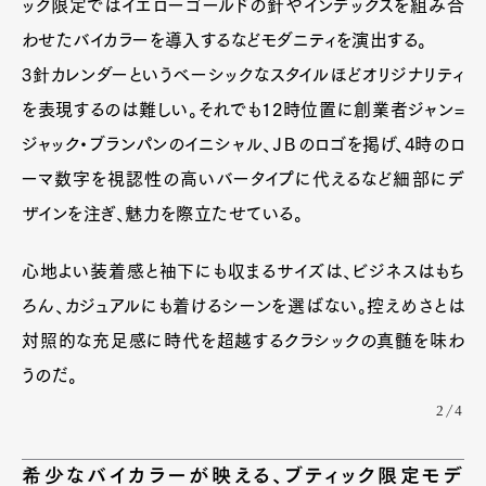
ック限定ではイエローゴールドの針やインデックスを組み合
わせたバイカラーを導入するなどモダニティを演出する。
3針カレンダーというベーシックなスタイルほどオリジナリティ
を表現するのは難しい。それでも12時位置に創業者ジャン=
ジャック・ブランパンのイニシャル、ＪＢのロゴを掲げ、4時のロ
Art&Design
Watch
Fashion
Gourmet
Cars
ーマ数字を視認性の高いバータイプに代えるなど細部にデ
ザインを注ぎ、魅力を際立たせている。
Product
Culture
Lifestyle
心地よい装着感と袖下にも収まるサイズは、ビジネスはもち
ろん、カジュアルにも着けるシーンを選ばない。控えめさとは
Pen Membership
Magazine
対照的な充足感に時代を超越するクラシックの真髄を味わ
Official Columnist
About
Contact
うのだ。
2/4
希少なバイカラーが映える、ブティック限定モデ
Pen Meet