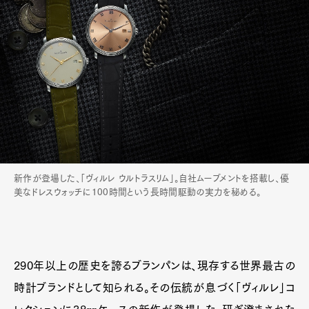
新作が登場した、「ヴィルレ ウルトラスリム」。自社ムーブメントを搭載し、優
美なドレスウォッチに100時間という長時間駆動の実力を秘める。
290年以上の歴史を誇るブランパンは、現存する世界最古の
時計ブランドとして知られる。その伝統が息づく「ヴィルレ」コ