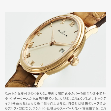
なめらかな段付きのベゼルは、表面に開閉式のカバーを備えた懐中時計
のハンターケースから着想を得ている。大型化したリュウズはクラシックテ
イストを高めるとともに操作性も向上させた。時分針は従来のリーフ型か
らアルファ型になり､スケルトン仕様からスーパールミノバを採用する｡これ