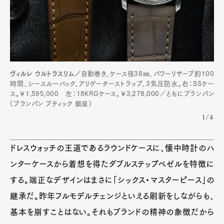
ヴィルレ ウルトラスリム／
自動巻き、ケース径38㎜、パワーリザーブ約100
時間、シースルーバック、アリゲーターストラップ、3気圧防水。右：SSケー
ス。￥1,595,000 左：18KRGケース。￥3,278,000／ともにブランパン
（ブランパン ブティック 銀座）
1/4
ドレスウォッチの王道であるラウンドケースに、懐中時計のハ
ンターケースから着想を得たダブルステップベゼルを特徴に
する。端正なデザインはまさに「シックス・マスターピース」の
継承だ。昨年フルモデルチェンジといえる刷新をしながらも、
基本を崩すことはない。それもブランドの精神の象徴だから