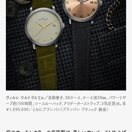
ヴィルレ ウルトラスリム／
自動巻き、SSケース、ケース径38㎜、パワーリザ
ーブ約100時間、シースルーバック、アリゲーターストラップ、3気圧防水。各
￥1,595,000／ともにブランパン（ブランパン ブティック 銀座）