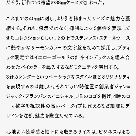
だろう。新作では待望の38㎜ケースが加わった。
これまでの40㎜に対し、より引き締まったサイズに魅力を凝
縮する。それも、誇示ではなく、抑制によって個性を表現して
きたコレクションらしい。その上でステンレス・スチールケース
に艶やかなサーモンカラーの文字盤を初めて採用し、ブティ
ック限定ではイエローゴールドの針やインデックスを組み合
わせたバイカラーを導入するなどモダニティを演出する。
3針カレンダーというベーシックなスタイルほどオリジナリティ
を表現するのは難しい。それでも12時位置に創業者ジャン=
ジャック・ブランパンのイニシャル、ＪＢのロゴを掲げ、4時のロ
ーマ数字を視認性の高いバータイプに代えるなど細部にデ
ザインを注ぎ、魅力を際立たせている。
心地よい装着感と袖下にも収まるサイズは、ビジネスはもち