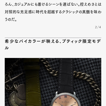
Art&Design
Watch
Fashion
ろん、カジュアルにも着けるシーンを選ばない。控えめさとは
Gourmet
Cars
対照的な充足感に時代を超越するクラシックの真髄を味わ
Product
Culture
Lifestyle
うのだ。
2/4
Pen Membership
Magazine
希少なバイカラーが映える、ブティック限定モデ
Official Columnist
About
ル
Contact
Pen Meet
Pen international
Pen tw