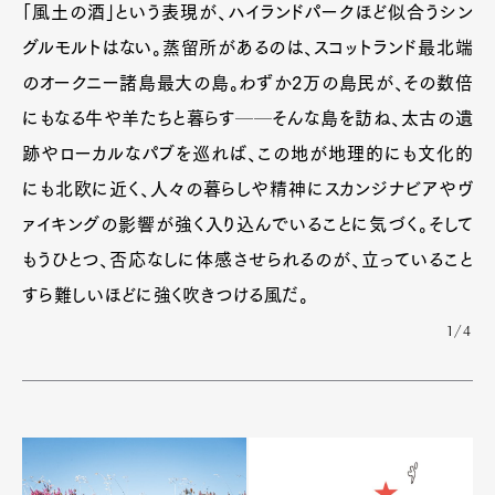
「風土の酒」という表現が、ハイランドパークほど似合うシン
グルモルトはない。蒸留所があるのは、スコットランド最北端
Art&Design
Watch
Fashion
Gourmet
Cars
のオークニー諸島最大の島。わずか2万の島民が、その数倍
にもなる牛や羊たちと暮らす──そんな島を訪ね、太古の遺
Product
Culture
Lifestyle
跡やローカルなパブを巡れば、この地が地理的にも文化的
にも北欧に近く、人々の暮らしや精神にスカンジナビアやヴ
ァイキングの影響が強く入り込んでいることに気づく。そして
Pen Membership
Magazine
Official Columnist
About
もうひとつ、否応なしに体感させられるのが、立っていること
Contact
すら難しいほどに強く吹きつける風だ。
1/4
Pen Meet
Pen international
Pen tw