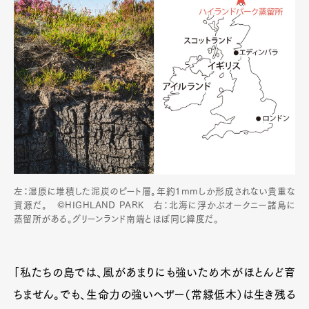
左：湿原に堆積した泥炭のピート層。年約1mmしか形成されない貴重な
資源だ。 ©HIGHLAND PARK 右：北海に浮かぶオークニー諸島に
蒸留所がある。グリーンランド南端とほぼ同じ緯度だ。
「私たちの島では、風があまりにも強いため木がほとんど育
ちません。でも、生命力の強いヘザー（常緑低木）は生き残る