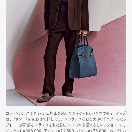
Contact
Pen Meet
Pen international
Pen tw
コットンシルクにウォッシュ加工を施したジャケットとパンツのセットアップ
は、プリントTを合わせて軽快に。アンバランスなほど大きい「ハグ」のビッ
グトートが新鮮なバランスをもたらし、シンプルな着こなしのアクセントに。
ジャケット¥396,000、Tシャツ¥71,500、パンツ¥176,000、バッグ「ハ