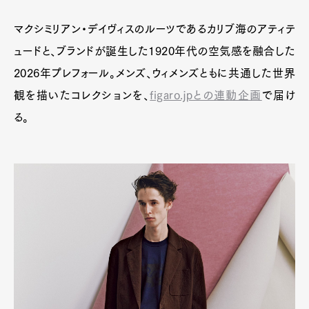
マクシミリアン・デイヴィスのルーツであるカリブ海のアティテ
ュードと、ブランドが誕生した1920年代の空気感を融合した
2026年プレフォール。メンズ、ウィメンズともに共通した世界
観を描いたコレクションを、
figaro.jpとの連動企画
で届け
る。
Art&Design
Watch
Fashion
Gourmet
Cars
Product
Culture
Lifestyle
Pen Membership
Magazine
Official Columnist
About