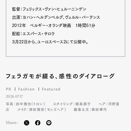
監督：フェリックス・ヴァン・ヒュルーニンゲン
出演：ヨハン・ヘルデンベルグ、ヴェルル・バーテンス
2012年 ベルギー・オランダ映画 １時間51分
配給：エスパース・サロウ
３月22日から、ユーロスペース2にて公開中。
フェラガモが綴る、感性のダイアローグ
PR
Fashion
Featured
2026.07.17
写真：田中雅也（トロン）
スタイリング：飯島朋子
ヘア：河野富
広
メイク：津田雅世（モッズヘア）
編集＆文：森田華代
Share: