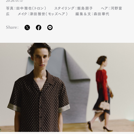
2026.07.17
写真：田中雅也（トロン）
スタイリング：飯島朋子
ヘア：河野富
広
メイク：津田雅世（モッズヘア）
編集＆文：森田華代
Share: