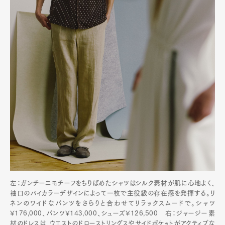
左：ガンチーニモチーフをちりばめたシャツはシルク素材が肌に心地よく、
袖口のバイカラーデザインによって一枚で主役級の存在感を発揮する。リ
ネンのワイドなパンツをさらりと合わせてリラックスムードで。シャツ
¥176,000、パンツ¥143,000、シューズ¥126,500 右：ジャージー素
材のドレスは、ウエストのドローストリングスやサイドポケットがアクティブな