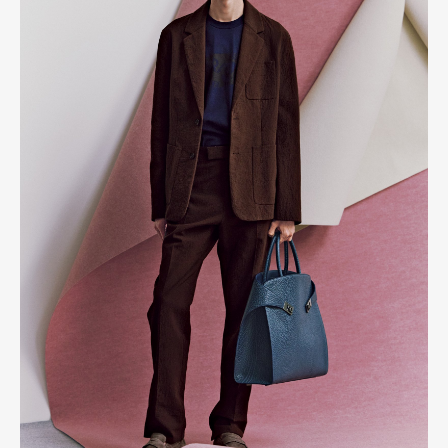
Art&Design
Watch
Fashion
Gourmet
Cars
Product
Culture
Lifestyle
Pen Membership
Magazine
Official Columnist
About
Contact
Pen Meet
Pen international
Pen tw