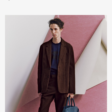
Art&Design
Watch
Fashion
Gourmet
Cars
Product
Culture
Lifestyle