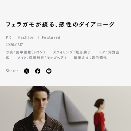
フェラガモが綴る、感性のダイアローグ
PR
Fashion
Featured
2026.07.17
写真：田中雅也（トロン）
スタイリング：飯島朋子
ヘア：河野富
広
メイク：津田雅世（モッズヘア）
編集＆文：森田華代
Share: