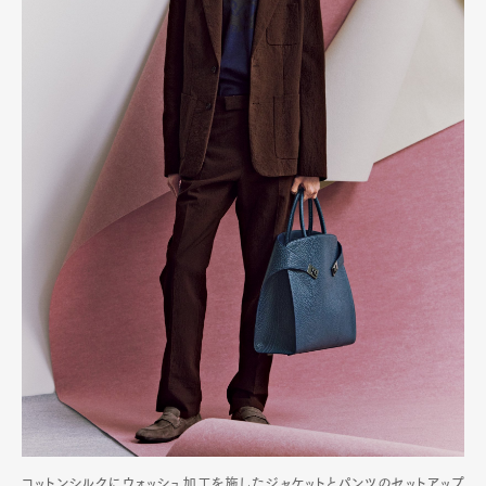
Art&Design
Watch
Fashion
Gourmet
Cars
Product
Culture
Lifestyle
Pen Membership
Magazine
Official Columnist
About
Contact
Pen Meet
Pen international
Pen tw
コットンシルクにウォッシュ加工を施したジャケットとパンツのセットアップ