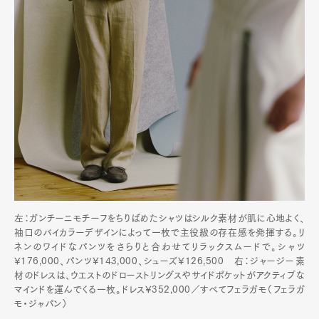
左：ガンチーニモチーフをちりばめたシャツはシルク素材が肌に心地よく、
袖口のバイカラーデザインによって一枚で主役級の存在感を発揮する。リ
ネンのワイドなパンツをさらりと合わせてリラックスムードで。シャツ
¥176,000、パンツ¥143,000、シューズ¥126,500 右：ジャージー素
材のドレスは、ウエストのドローストリングスやサイドポケットがアクティブな
マインドを運んでくる一枚。ドレス¥352,000／すべてフェラガモ（フェラガ
モ・ジャパン）