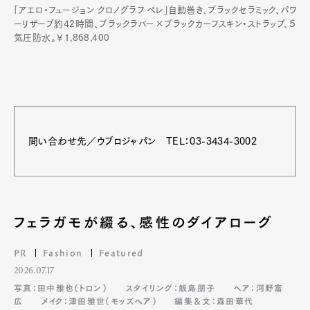
「アエロ・フュージョン クロノグラフ ペレ」自動巻き、ブラックセラミック、パワ
ーリザーブ約42時間、ブラックラバー×ブラックカーフスキン・ストラップ、５
気圧防水。￥1,868,400
問い合わせ先／ウブロジャパン TEL：03-3434-3002
フェラガモが綴る、感性のダイアローグ
PR
Fashion
Featured
2026.07.17
写真：田中雅也（トロン）
スタイリング：飯島朋子
ヘア：河野富
広
メイク：津田雅世（モッズヘア）
編集＆文：森田華代