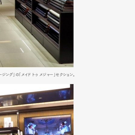
mbership
Magazine
Official Columnist
About
et
Pen international
Pen tw
ング」の「メイド トゥ メジャー」セクション。