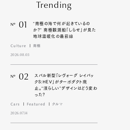
Trending
01
“南極の海で何が起きているの
Nº
か?” 南極観測船「しらせ」が見た
地球温暖化の最前線
Culture
南極
2026.08.03
02
スバル新型「レヴォーグ レイバッ
Nº
クS:HEV」がターボダクト廃
止。“漢らしい”デザインはどう変わ
った?
Cars
Featured
クルマ
2026.07.14