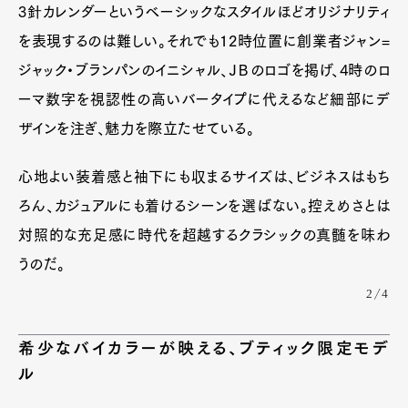
3針カレンダーというベーシックなスタイルほどオリジナリティ
を表現するのは難しい。それでも12時位置に創業者ジャン=
ジャック・ブランパンのイニシャル、ＪＢのロゴを掲げ、4時のロ
ーマ数字を視認性の高いバータイプに代えるなど細部にデ
Art&Design
Watch
Fashion
Gourmet
Cars
ザインを注ぎ、魅力を際立たせている。
Product
Culture
Lifestyle
心地よい装着感と袖下にも収まるサイズは、ビジネスはもち
ろん、カジュアルにも着けるシーンを選ばない。控えめさとは
対照的な充足感に時代を超越するクラシックの真髄を味わ
Pen Membership
Magazine
うのだ。
Official Columnist
About
Contact
2/4
希少なバイカラーが映える、ブティック限定モデ
ル
Pen Meet