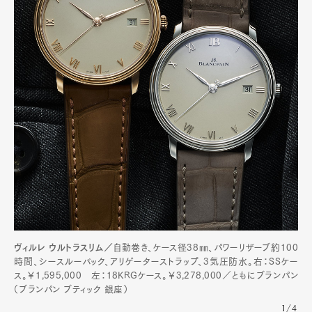
ヴィルレ ウルトラスリム／
自動巻き、ケース径38㎜、パワーリザーブ約100
時間、シースルーバック、アリゲーターストラップ、3気圧防水。右：SSケー
ス。￥1,595,000 左：18KRGケース。￥3,278,000／ともにブランパン
（ブランパン ブティック 銀座）
1/4