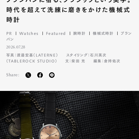
時代を超えて洗練に磨きをかけた機械式
時計
PR
Watches
Featured
腕時計
機械式時計
ブラン
パン
2026.07.28
写真：渡邉宏基（LATERNE）
スタイリング：石川英次
（TABLEROCK STUDIO）
文：柴田 充
編集：倉持佑次
Share: