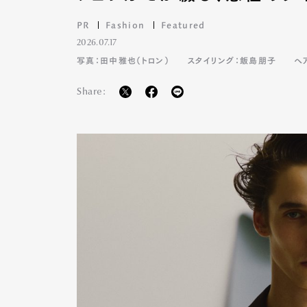
PR
Fashion
Featured
2026.07.17
Pen Me
写真：田中雅也（トロン）
スタイリング：飯島朋子
ヘ
Share:
Pen Me