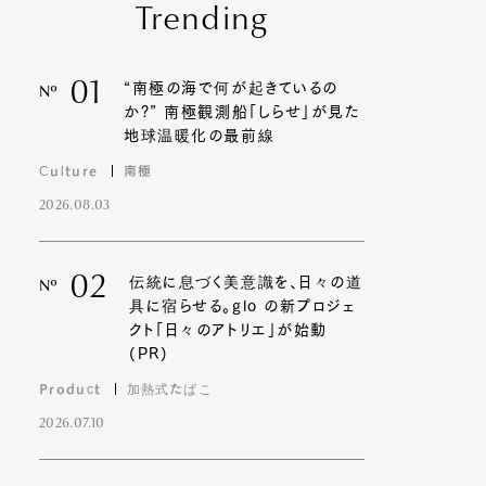
Trending
01
“南極の海で何が起きているの
Nº
か?” 南極観測船「しらせ」が見た
地球温暖化の最前線
Culture
南極
2026.08.03
02
伝統に息づく美意識を、日々の道
Nº
具に宿らせる。glo の新プロジェ
クト「日々のアトリエ」が始動
(PR)
Product
加熱式たばこ
2026.07.10