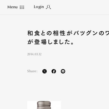
Login
Menu
Close
和食との相性がバツグンのワ
が登場しました。
2014.03.12
Share: