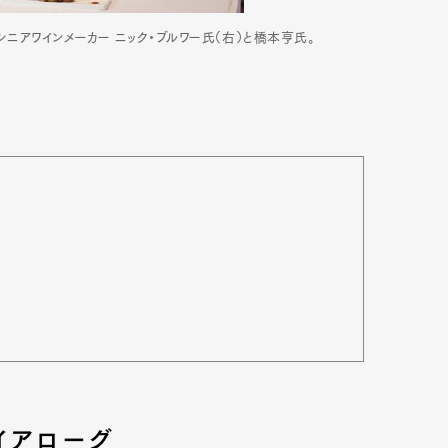
シニアワインメーカー ニック・ブルワー氏（右）と橋本亨氏。
Art&Design
Watch
Fashion
ourmet
Cars
Product
Culture
Lifestyle
イアローグ