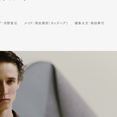
mbership
Magazine
Official Columnist
About
ア：河野富広
メイク：津田雅世（モッズヘア）
編集＆文：森田華代
et
Pen international
Pen tw