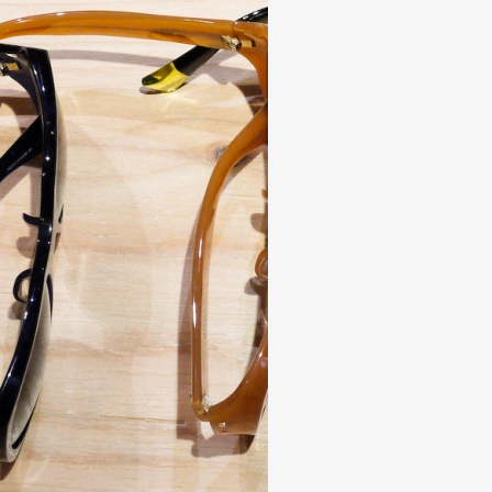
mbership
Magazine
Official Columnist
About
et
Pen international
Pen tw