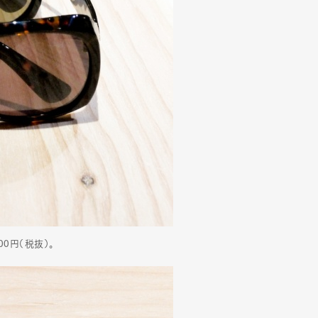
Art&Design
Watch
Fashion
0円（税抜）。
ourmet
Cars
Product
Culture
Lifestyle