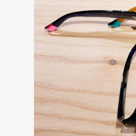
Pen Me
Pen Me