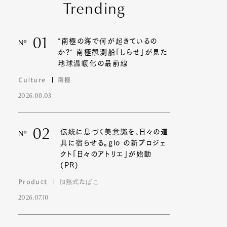
Trending
01
“南極の海で何が起きているの
Nº
か?” 南極観測船「しらせ」が見た
地球温暖化の最前線
Culture
南極
2026.08.03
02
伝統に息づく美意識を、日々の道
Nº
具に宿らせる。glo の新プロジェ
クト「日々のアトリエ」が始動
(PR)
Product
加熱式たばこ
2026.07.10