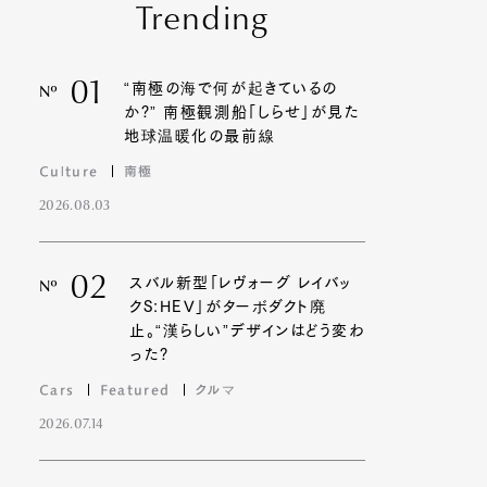
Trending
01
“南極の海で何が起きているの
Nº
か?” 南極観測船「しらせ」が見た
地球温暖化の最前線
Culture
南極
2026.08.03
02
スバル新型「レヴォーグ レイバッ
Nº
クS:HEV」がターボダクト廃
止。“漢らしい”デザインはどう変わ
った?
Cars
Featured
クルマ
2026.07.14