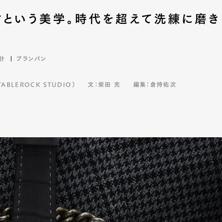
クという美学。時代を超えて洗練に磨き
計
ブランパン
BLEROCK STUDIO）
文：柴田 充
編集：倉持佑次