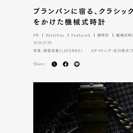
ブランパンに宿る、クラシッ
をかけた機械式時計
PR
Watches
Featured
腕時計
機械式時
2026.07.28
写真：渡邉宏基（LATERNE）
スタイリング：石川英次（TA
Share: