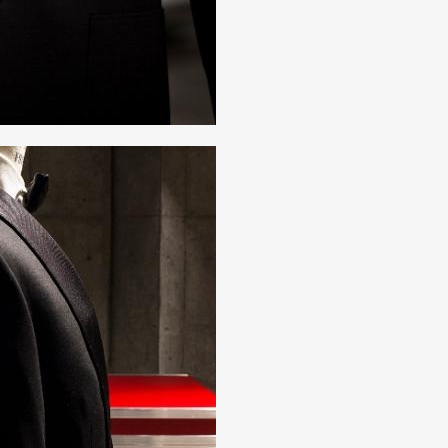
Art&Design
Watch
Fashion
ourmet
Cars
Product
Culture
Lifestyle