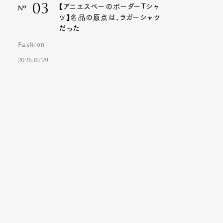
03
【アニエスベーのボーダーTシャ
Nº
ツ】名品の原点は、ラガーシャツ
だった
Fashion
2026.07.29