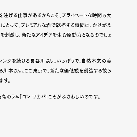
を注げる仕事があるからこそ、プライベートな時間も大
にとって、プレミアムな酒で乾杯する時間は、かけがえ
を刺激し、新たなアイデアを生む原動力となるのでしょ
ングを続ける長谷川さん。いっぽうで、自然本来の美
る川本さん。ここ東京で、新たな価値観を創造する彼ら
ます。
高のラム「ロン サカパ」こそがふさわしいのです。
Art&Design
Watch
Fashion
ourmet
Cars
Product
Culture
Lifestyle