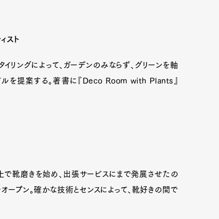
ティスト
mbership
Magazine
Official Columnist
About
タイリングによって、ガーデンのみならず、グリーンを軸
案する。著書に『Deco Room with Plants』
et
Pen international
Pen tw
路上で靴磨きを始め、出張サービスにまで発展させたの
:H」をオープン。確かな技術とセンスによって、靴好きの間で