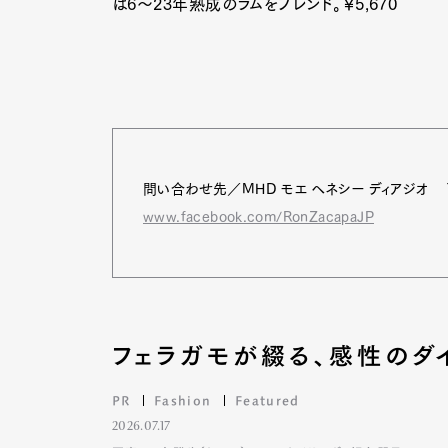
は6～23年熟成のラムをブレンド。￥5,670
問い合わせ先／MHD モエ ヘネシー ディアジオ TE
www.facebook.com/RonZacapaJP
フェラガモが綴る、感性のダ
PR
Fashion
Featured
2026.07.17