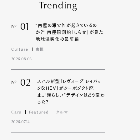
Trending
01
“南極の海で何が起きているの
Nº
か?” 南極観測船「しらせ」が見た
地球温暖化の最前線
Culture
南極
2026.08.03
02
スバル新型「レヴォーグ レイバッ
Nº
クS:HEV」がターボダクト廃
止。“漢らしい”デザインはどう変わ
った?
Cars
Featured
クルマ
2026.07.14