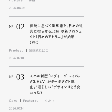
Culture
南極
2026.08.03
02
伝統に息づく美意識を、日々の道
Nº
具に宿らせる。glo の新プロジェ
クト「日々のアトリエ」が始動
(PR)
Product
加熱式たばこ
2026.07.10
03
スバル新型「レヴォーグ レイバッ
Nº
クS:HEV」がターボダクト廃
止。“漢らしい”デザインはどう変
わった?
Cars
Featured
クルマ
2026.07.14