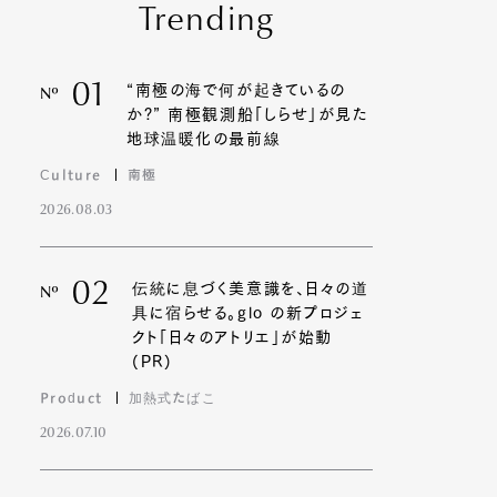
Trending
01
“南極の海で何が起きているの
Nº
か?” 南極観測船「しらせ」が見た
地球温暖化の最前線
Culture
南極
2026.08.03
02
伝統に息づく美意識を、日々の道
Nº
具に宿らせる。glo の新プロジェ
クト「日々のアトリエ」が始動
(PR)
Product
加熱式たばこ
2026.07.10