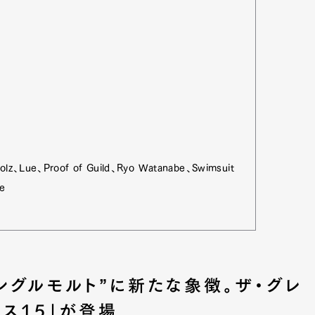
olz、Lue、Proof of Guild、Ryo Watanabe、Swimsuit
se
Art&Design
Watch
Fashion
ourmet
Cars
Product
Culture
ングルモルト”に新たな象徴。ザ・グレ
Lifestyle
ス15」が登場