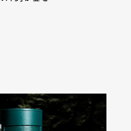
mbership
Magazine
Official Columnist
About
et
Pen international
Pen tw