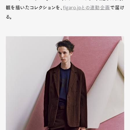
観を描いたコレクションを、
figaro.jpとの連動企画
で届け
Product
Culture
Lifestyle
る。
Pen Membership
Magazine
Official Columnist
About
Contact
Pen Meet
Pen international
Pen tw