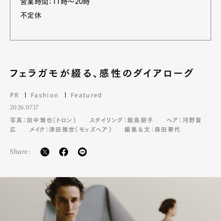
営業時間：11時～20時
不定休
フェラガモが綴る、感性のダイアローグ
PR
Fashion
Featured
2026.07.17
写真：田中雅也（トロン）
スタイリング：飯島朋子
ヘア：河野富
広
メイク：津田雅世（モッズヘア）
編集＆文：森田華代
Share: