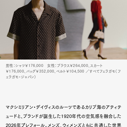
男性：シャツ￥176,000 女性：ブラウス￥264,000、スカート
￥176,000、バッグ￥352,000、ベルト￥104,500 ／すべてフェラガモ（フ
ェラガモ・ジャパン）
マクシミリアン・デイヴィスのルーツであるカリブ海のアティテ
ュードと、ブランドが誕生した1920年代の空気感を融合した
Art&Design
Watch
Fashion
2026年プレフォール。メンズ、ウィメンズともに共通した世界
Gourmet
Cars