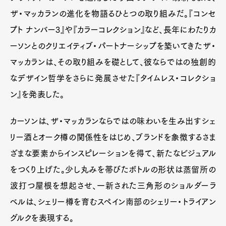
Art&Design
Watch
Fashion
Gourmet
Cars
ザ・マッカランの進化を物語るひとつの取り組みだ。『コンセ
プト ナンバー3』や『カラーコレクション』など、長年にわたりカ
Product
Culture
Lifestyle
ーソンとのクリエイティブ・パートナーシップを築いてきたザ・
マッカランは、その取り組みを礎として、彼ならではの独創的
なデザイン哲学をさらに発展させた『タイムレス・コレクショ
Pen Membership
Magazine
Official Columnist
About
ン』を発表した。
Contact
カーソンは、ザ・マッカランならではの味わいを生み出すシェ
リー酒とオーク樽の関係性をはじめ、ブランドを象徴するさま
ざまな要素からインスピレーションを得て、新たなビジュアル
Pen Meet
をつくり上げた。少し丸みを帯びたボトルの形状は蒸留所の
Pen international
Pen tw
波打つ屋根を想起させ、一新された三角形のショルダーラ
ベルは、シェリー樽を育むスペイン南部のシェリー・トライアン
グルクを表現する。