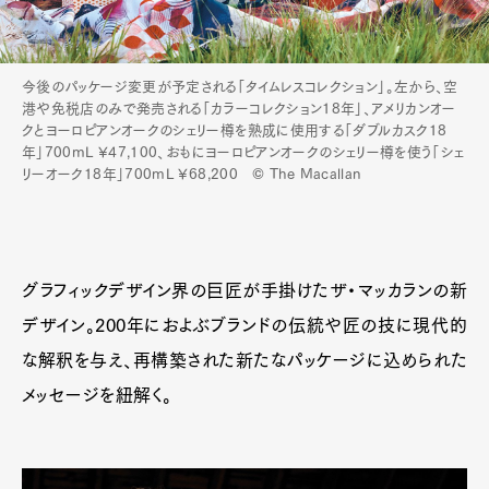
今後のパッケージ変更が予定される「タイムレスコレクション」。左から、空
港や免税店のみで発売される「カラーコレクション18年」、アメリカンオー
クとヨーロピアンオークのシェリー樽を熟成に使用する「ダブルカスク18
年」700mL ¥47,100、おもにヨーロピアンオークのシェリー樽を使う「シェ
リーオーク18年」700mL ¥68,200 © The Macallan
グラフィックデザイン界の巨匠が手掛けたザ・マッカランの新
デザイン。200年におよぶブランドの伝統や匠の技に現代的
な解釈を与え、再構築された新たなパッケージに込められた
メッセージを紐解く。