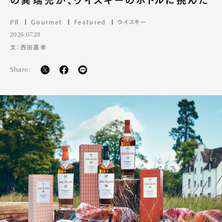
の異端児が、ウイスキーのボトルに挑んだ
PR
Gourmet
Featured
ウイスキー
2026.07.28
文：西田嘉孝
Share: