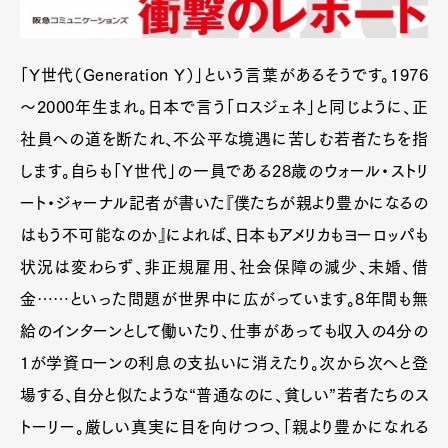
「Y世代（Generation Y）」という言葉があるそうです。1976
～2000年生まれ。日本で言う「ロスジェネ」と同じように、正
社員への道を断たれ、不公平な境遇に苦しむ若者たちを指
します。自らも「Y世代」の一員である28歳のウォール・ストリ
ート・ジャーナル記者が書いた『僕たちが親より豊かになるの
はもう不可能なのか』によれば、日本もアメリカもヨーロッパも
状況は変わらず、非正規雇用、社会保障の減少、未婚、借
金……といった問題が世界中に広がっています。8年間も無
給のインターンとして働いたり、仕事があっても収入の4分の
1が学資ローンの利息の支払いに消えたり。次から次へと登
場する、自分と似たような“普通なのに、貧しい”若者たちのス
トーリー。厳しい真実に目を向けつつ、「親より豊かになれる