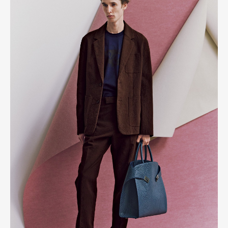
Art&Design
Watch
Fashion
Gourmet
Cars
Product
Culture
Lifestyle