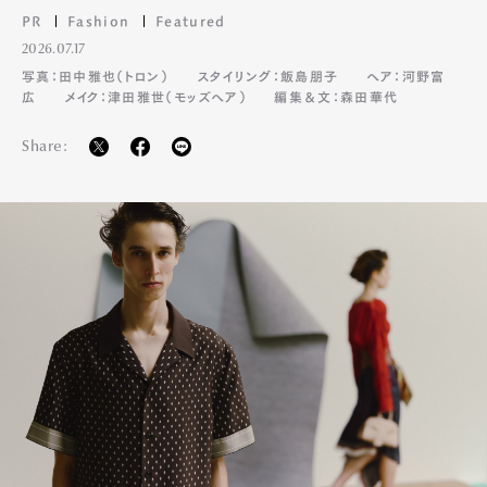
PR
Fashion
Featured
2026.07.17
写真：田中雅也（トロン）
スタイリング：飯島朋子
ヘア：河野富
広
メイク：津田雅世（モッズヘア）
編集＆文：森田華代
Share: