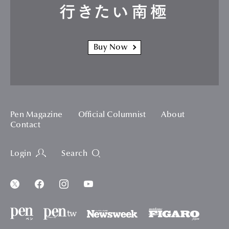
行きたい南極
Buy Now
Pen Magazine
Official Columnist
About
Contact
Login
Search