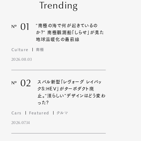
Trending
01
“南極の海で何が起きているの
Nº
か?” 南極観測船「しらせ」が見た
地球温暖化の最前線
Culture
南極
2026.08.03
02
スバル新型「レヴォーグ レイバッ
Nº
クS:HEV」がターボダクト廃
止。“漢らしい”デザインはどう変わ
った?
Cars
Featured
クルマ
2026.07.14