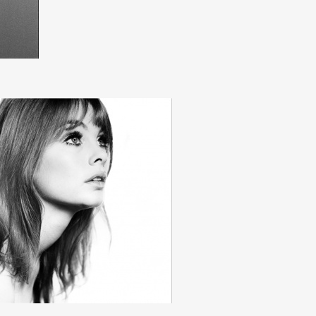
mbership
Magazine
Official Columnist
About
et
Pen international
Pen tw