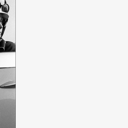
Art&Design
Watch
Fashion
ourmet
Cars
Product
Culture
Lifestyle