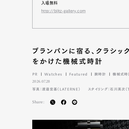
入場無料
http://blitz-gallery.com
ブランパンに宿る、クラシッ
をかけた機械式時計
PR
Watches
Featured
腕時計
機械式時
2026.07.28
写真：渡邉宏基（LATERNE）
スタイリング：石川英次（TA
Share: