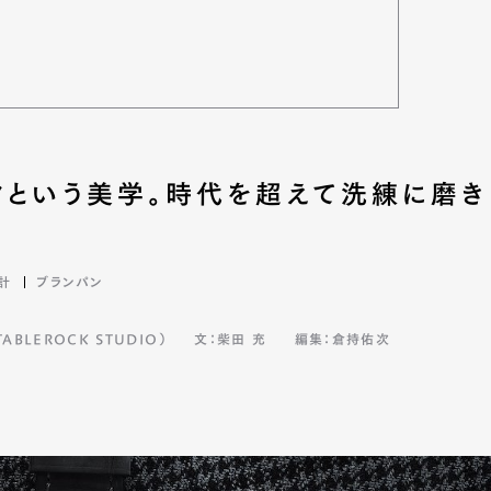
クという美学。時代を超えて洗練に磨き
計
ブランパン
BLEROCK STUDIO）
文：柴田 充
編集：倉持佑次