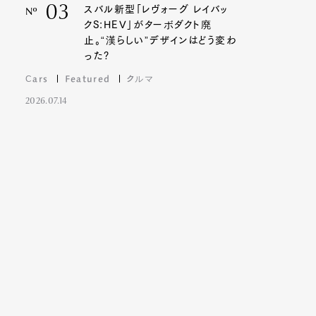
03
スバル新型「レヴォーグ レイバッ
Nº
クS:HEV」がターボダクト廃
止。“漢らしい”デザインはどう変わ
った?
Cars
Featured
クルマ
2026.07.14