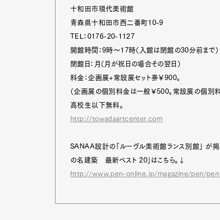
十和田市現代美術館
青森県十和田市西二番町10-9
TEL：0176-20-1127
Pen Me
開館時間：9時～17時（入館は閉館の30分前まで）
閉館日：月（月が祝日の場合その翌日）
料金：企画展+常設展セット券￥900。
Pen Me
（企画展の個別料金は一般￥500。常設展の個別料
高校生以下無料。
http://towadaartcenter.com
SANAA設計の「ルーヴル美術館ランス別館」 が
の名建築 最新ベスト 20」はこちら。↓
http://www.pen-online.jp/magazine/pen/pen