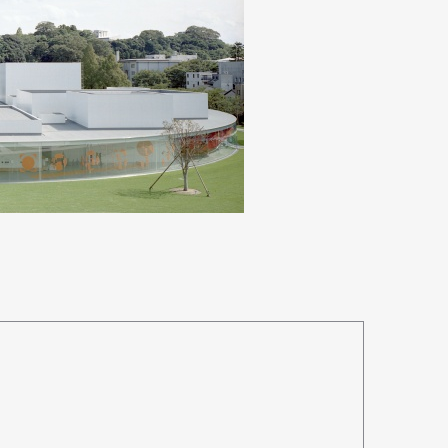
Art&Design
Watch
Fashion
ourmet
Cars
Product
Culture
Lifestyle