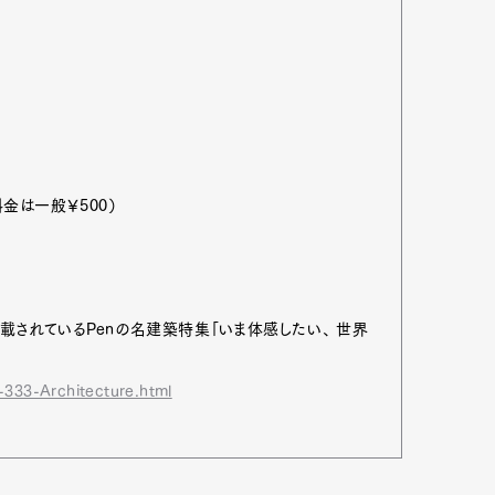
mbership
Magazine
Official Columnist
About
et
Pen international
Pen tw
金は一般￥500）
掲載されているPenの名建築特集「いま体感したい、 世界
-333-Architecture.html