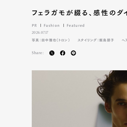
フェラガモが綴る、感性のダ
PR
Fashion
Featured
2026.07.17
写真：田中雅也（トロン）
スタイリング：飯島朋子
ヘ
Share: