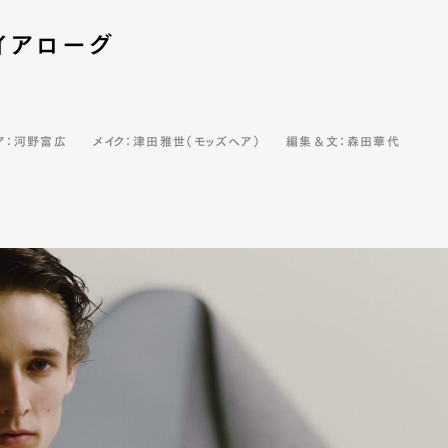
イアローグ
ア：河野富広
メイク：津田雅世（モッズヘア）
編集＆文：森田華代