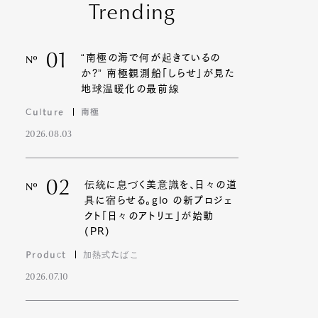
Trending
01
“南極の海で何が起きているの
Nº
か?” 南極観測船「しらせ」が見た
地球温暖化の最前線
Culture
南極
2026.08.03
02
伝統に息づく美意識を、日々の道
Nº
具に宿らせる。glo の新プロジェ
クト「日々のアトリエ」が始動
(PR)
Product
加熱式たばこ
2026.07.10