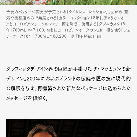
今後のパッケージ変更が予定される「タイムレスコレクション」。左から、空
港や免税店のみで発売される「カラーコレクション18年」、アメリカンオー
クとヨーロピアンオークのシェリー樽を熟成に使用する「ダブルカスク18
年」700mL ¥47,100、おもにヨーロピアンオークのシェリー樽を使う「シェ
リーオーク18年」700mL ¥68,200 © The Macallan
グラフィックデザイン界の巨匠が手掛けたザ・マッカランの新
デザイン。200年におよぶブランドの伝統や匠の技に現代的
な解釈を与え、再構築された新たなパッケージに込められた
メッセージを紐解く。