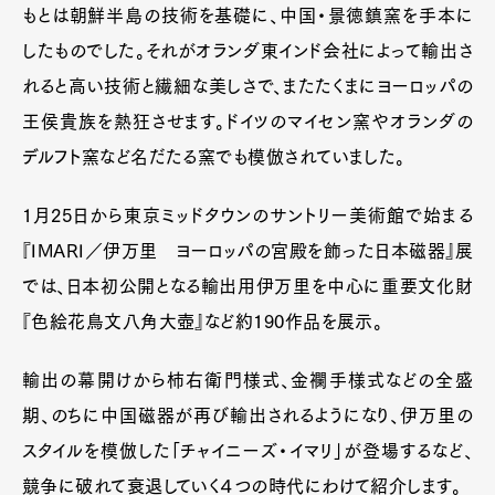
もとは朝鮮半島の技術を基礎に、中国・景徳鎮窯を手本に
したものでした。それがオランダ東インド会社によって輸出さ
れると高い技術と繊細な美しさで、またたくまにヨーロッパの
王侯貴族を熱狂させます。ドイツのマイセン窯やオランダの
デルフト窯など名だたる窯でも模倣されていました。
1月25日から東京ミッドタウンのサントリー美術館で始まる
『IMARI／伊万里 ヨーロッパの宮殿を飾った日本磁器』展
では、日本初公開となる輸出用伊万里を中心に重要文化財
『色絵花鳥文八角大壺』など約190作品を展示。
輸出の幕開けから柿右衛門様式、金襴手様式などの全盛
期、のちに中国磁器が再び輸出されるようになり、伊万里の
スタイルを模倣した「チャイニーズ・イマリ」が登場するなど、
競争に破れて衰退していく４つの時代にわけて紹介します。