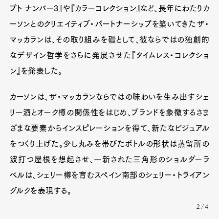
Gourmet
Cars
プト ナンバー3』や『カラーコレクション』など、長年にわたりカ
Product
Culture
Lifestyle
ーソンとのクリエイティブ・パートナーシップを築いてきたザ・
マッカランは、その取り組みを礎として、彼ならではの独創的
なデザイン哲学をさらに発展させた『タイムレス・コレクショ
Pen Membership
Magazine
ン』を発表した。
Official Columnist
About
Contact
カーソンは、ザ・マッカランならではの味わいを生み出すシェ
リー酒とオーク樽の関係性をはじめ、ブランドを象徴するさま
ざまな要素からインスピレーションを得て、新たなビジュアル
Pen Meet
をつくり上げた。少し丸みを帯びたボトルの形状は蒸留所の
Pen international
Pen tw
波打つ屋根を想起させ、一新された三角形のショルダーラ
ベルは、シェリー樽を育むスペイン南部のシェリー・トライアン
グルクを表現する。
2/4