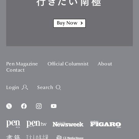
行きたい南極
Buy Now
Pen Magazine
Official Columnist
About
Contact
Login
Search