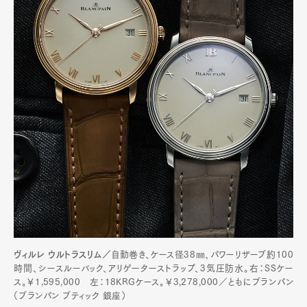
ヴィルレ ウルトラスリム／
自動巻き、ケース径38㎜、パワーリザーブ約100
時間、シースルーバック、アリゲーターストラップ、3気圧防水。右：SSケー
ス。￥1,595,000 左：18KRGケース。￥3,278,000／ともにブランパン
（ブランパン ブティック 銀座）