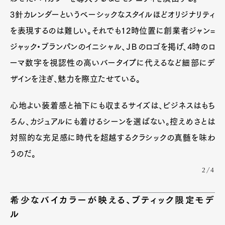
3針カレンダーというベーシックなスタイルほどオリジナリティ
を表現するのは難しい。それでも12時位置に創業者ジャン=
ジャック・ブランパンのイニシャル、ＪＢのロゴを掲げ、4時のロ
ーマ数字を視認性の高いバータイプに代えるなど細部にデ
ザインを注ぎ、魅力を際立たせている。
心地よい装着感と袖下にも収まるサイズは、ビジネスはもち
ろん、カジュアルにも着けるシーンを選ばない。控えめさとは
対照的な充足感に時代を超越するクラシックの真髄を味わ
うのだ。
2/4
Art&Design
Watch
Fashion
Gourmet
Cars
希少なバイカラーが映える、ブティック限定モデ
Product
Culture
Lifestyle
ル