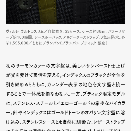
ヴィルレ ウルトラスリム／
自動巻き、SSケース、ケース径38㎜、パワーリザ
ーブ約100時間、シースルーバック、アリゲーターストラップ、3気圧防水。各
￥1,595,000／ともにブランパン（ブランパン ブティック 銀座）
初のサーモンカラーの文字盤は、美しいサンバースト仕上げ
が光を受けて表情を変える。インデックスのブラックが全体を
引き締めるとともに、カレンダー表示の地色を文字盤と統一
することで一体感を損なわない。一方、ブティック限定モデル
は、ステンレス・スチールとイエローゴールドの希少なバイカラ
ー。針やインデックスはゴールドトーンのオパリン文字盤に溶
け込み、ステンレスケースとも自然に馴染む。レザーストラップ