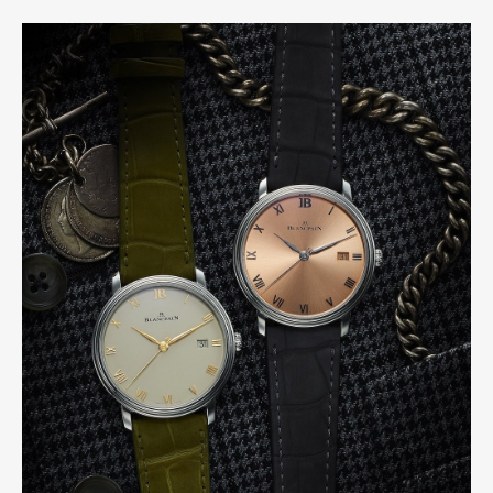
Pen Membership
Magazine
Official Columnist
About
Contact
Pen Meet
Pen international
Pen tw