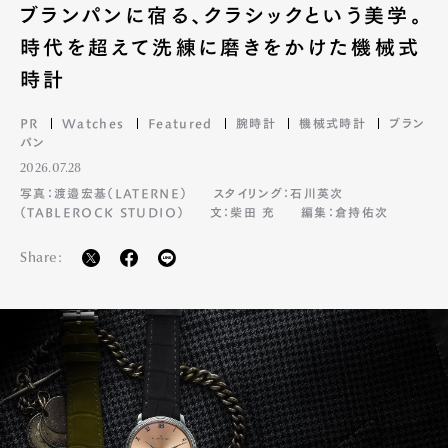
ブランパンに宿る、クラシックという美学。
時代を超えて洗練に磨きをかけた機械式
時計
PR
Watches
Featured
腕時計
機械式時計
ブラン
パン
2026.07.28
写真：渡邉宏基（LATERNE）
スタイリング：石川英次
（TABLEROCK STUDIO）
文：柴田 充
編集：倉持佑次
Share: