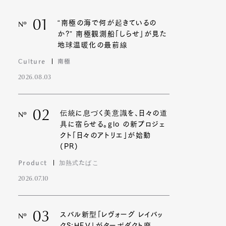
01
“南極の海で何が起きているの
Nº
か?” 南極観測船「しらせ」が見た
地球温暖化の最前線
Culture
南極
2026.08.03
02
伝統に息づく美意識を、日々の道
Nº
具に宿らせる。glo の新プロジェ
クト「日々のアトリエ」が始動
(PR)
Product
加熱式たばこ
2026.07.10
03
スバル新型「レヴォーグ レイバッ
Nº
クS:HEV」がターボダクト廃