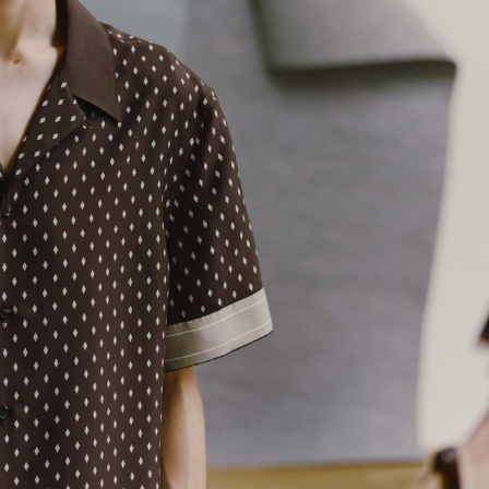
mbership
Magazine
Official Columnist
About
et
Pen international
Pen tw