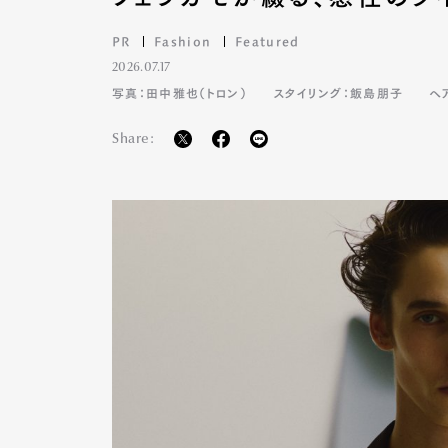
PR
Fashion
Featured
2026.07.17
写真：田中雅也（トロン）
スタイリング：飯島朋子
ヘ
Share:
G