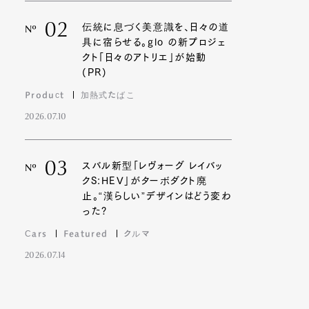
02
伝統に息づく美意識を、日々の道
Nº
具に宿らせる。glo の新プロジェ
クト「日々のアトリエ」が始動
(PR)
Product
加熱式たばこ
2026.07.10
03
スバル新型「レヴォーグ レイバッ
Nº
クS:HEV」がターボダクト廃
止。“漢らしい”デザインはどう変わ
った?
Cars
Featured
クルマ
2026.07.14