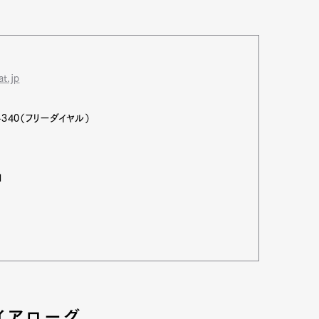
t.jp
340（フリーダイヤル）
1
イアローグ