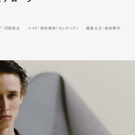
ア：河野富広
メイク：津田雅世（モッズヘア）
編集＆文：森田華代
Art&Design
Watch
Fashion
ourmet
Cars
Product
Culture
Lifestyle