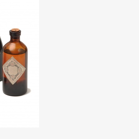
mbership
Magazine
Official Columnist
About
et
Pen international
Pen tw