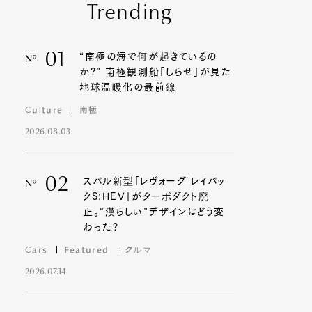
Trending
01
“南極の海で何が起きているの
Nº
か?” 南極観測船「しらせ」が見た
地球温暖化の最前線
Culture
南極
2026.08.03
02
スバル新型「レヴォーグ レイバッ
Nº
クS:HEV」がターボダクト廃
止。“漢らしい”デザインはどう変
わった?
Cars
Featured
クルマ
2026.07.14