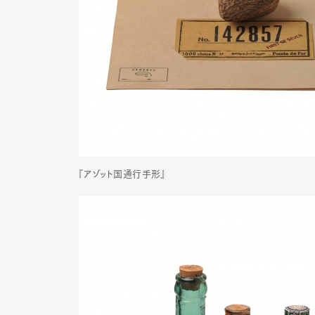
『アゾット国通行手形』
G