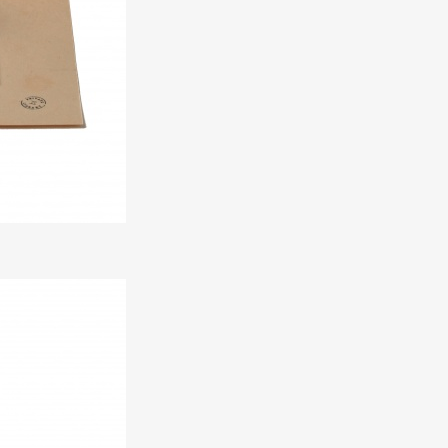
Art&Design
Watch
Fashion
ourmet
Cars
Product
Culture
Lifestyle