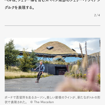
ベルは、シェリー樽を育むスペイン南部のシェリー・トライアン
Contact
グルクを表現する。
2/4
Pen Meet
Pen international
Pen tw
ボードで蒸留所を走るカーソン。美しい屋根のラインが、新たなボトルの形
状で表現された。 © The Macallan