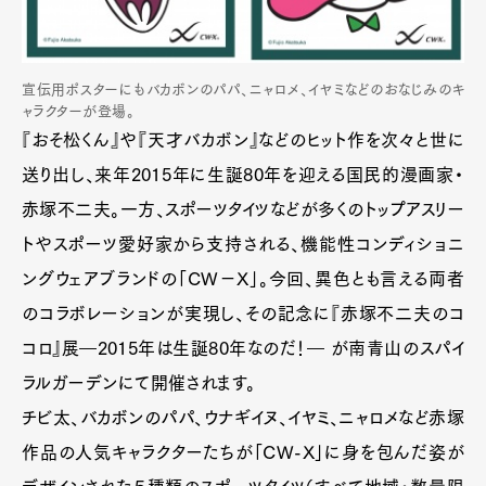
宣伝用ポスターにもバカボンのパパ、ニャロメ、イヤミなどのおなじみのキ
ャラクターが登場。
『おそ松くん』や『天才バカボン』などのヒット作を次々と世に
送り出し、来年2015年に生誕80年を迎える国民的漫画家・
赤塚不二夫。一方、スポーツタイツなどが多くのトップアスリー
トやスポーツ愛好家から支持される、機能性コンディショニ
ングウェアブランドの「CW−X」。今回、異色とも言える両者
のコラボレーションが実現し、その記念に『赤塚不二夫のコ
コロ』展―2015年は生誕80年なのだ！― が南青山のスパイ
ラルガーデンにて開催されます。
チビ太、バカボンのパパ、ウナギイヌ、イヤミ、ニャロメなど赤塚
作品の人気キャラクターたちが「CW-X」に身を包んだ姿が