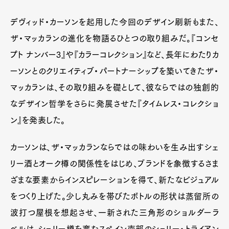
デヴィッド・カーソンを起用した今回のデザイン刷新もまた、
ザ・マッカランの進化を物語るひとつの取り組みだ。『コンセ
プト ナンバー3』や『カラーコレクション』など、長年にわたりカ
ーソンとのクリエイティブ・パートナーシップを築いてきたザ・
マッカランは、その取り組みを礎として、彼ならではの独創的
なデザイン哲学をさらに発展させた『タイムレス・コレクショ
ン』を発表した。
Art&Design
Watch
Fashion
Gourmet
Cars
カーソンは、ザ・マッカランならではの味わいを生み出すシェ
Product
Culture
Lifestyle
リー酒とオーク樽の関係性をはじめ、ブランドを象徴するさま
ざまな要素からインスピレーションを得て、新たなビジュアル
をつくり上げた。少し丸みを帯びたボトルの形状は蒸留所の
Pen Membership
Magazine
波打つ屋根を想起させ、一新された三角形のショルダーラ
Official Columnist
About