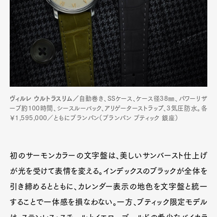
ヴィルレ ウルトラスリム／
自動巻き、SSケース、ケース径38㎜、パワーリザ
ーブ約100時間、シースルーバック、アリゲーターストラップ、3気圧防水。各
￥1,595,000／ともにブランパン（ブランパン ブティック 銀座）
初のサーモンカラーの文字盤は、美しいサンバースト仕上げ
が光を受けて表情を変える。インデックスのブラックが全体を
引き締めるとともに、カレンダー表示の地色を文字盤と統一
することで一体感を損なわない。一方、ブティック限定モデル