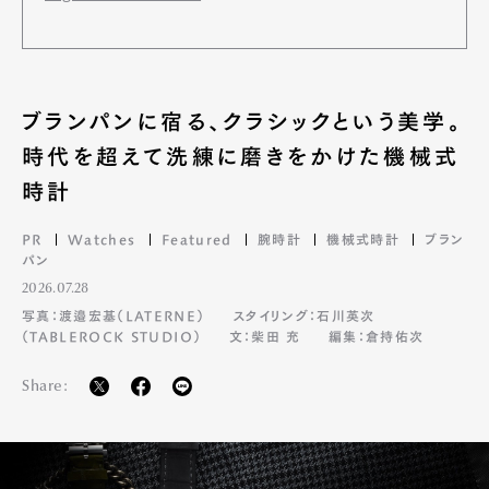
ブランパンに宿る、クラシックという美学。
時代を超えて洗練に磨きをかけた機械式
時計
PR
Watches
Featured
腕時計
機械式時計
ブラン
パン
2026.07.28
写真：渡邉宏基（LATERNE）
スタイリング：石川英次
（TABLEROCK STUDIO）
文：柴田 充
編集：倉持佑次
Share: