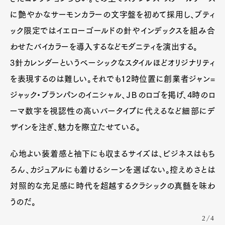
に艶やかなサーモンカラーの文字盤を初めて採用し、ブティ
Pen Membership
Magazine
ック限定ではイエローゴールドの針やインデックスを組み合
Official Columnist
About
わせたバイカラーを導入するなどモダニティを演出する。
Contact
3針カレンダーというベーシックなスタイルほどオリジナリティ
を表現するのは難しい。それでも12時位置に創業者ジャン=
ジャック・ブランパンのイニシャル、ＪＢのロゴを掲げ、4時のロ
Pen Meet
ーマ数字を視認性の高いバータイプに代えるなど細部にデ
Pen international
Pen tw
ザインを注ぎ、魅力を際立たせている。
心地よい装着感と袖下にも収まるサイズは、ビジネスはもち
ろん、カジュアルにも着けるシーンを選ばない。控えめさとは
対照的な充足感に時代を超越するクラシックの真髄を味わ
うのだ。
2/4