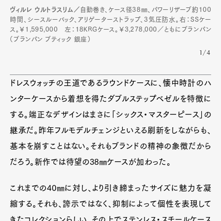
ヴィルレ ウルトラスリム／
自動巻き、ケース径38㎜、パワーリザーブ約100
時間、シースルーバック、アリゲーターストラップ、3気圧防水。右：SSケー
ス。￥1,595,000 左：18KRGケース。￥3,278,000／ともにブランパン
（ブランパン ブティック 銀座）
1/4
ドレスウォッチの王道であるラウンドケースに、懐中時計のハ
ンターケースから着想を得たダブルステップベゼルを特徴に
する。端正なデザインはまさに「シックス・マスターピース」の
継承だ。昨年フルモデルチェンジといえる刷新をしながらも、
基本を崩すことはない。それもブランドの精神の象徴だから
だろう。新作では待望の38㎜ケースが加わった。
Art&Design
Watch
Fashion
Gourmet
Cars
これまでの40㎜に対し、より引き締まったサイズに魅力を凝
Product
Culture
Lifestyle
縮する。それも、誇示ではなく、抑制によって個性を表現して
きたコレクションらしい。その上でステンレス・スチールケース