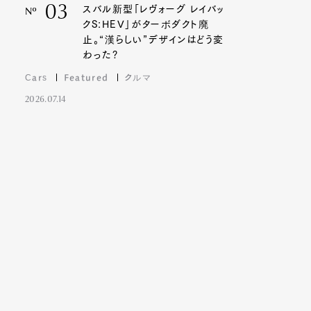
03
スバル新型「レヴォーグ レイバッ
Nº
クS:HEV」がターボダクト廃
止。“漢らしい”デザインはどう変
わった?
Cars
Featured
クルマ
2026.07.14