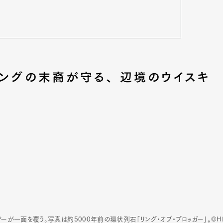
キングの末裔が守る、 辺境のウイスキ
一面を覆う。写真は約5000年前の環状列石「リング・オブ・ブロッガー」。©HIG