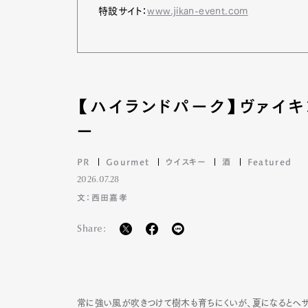
特設サイト：
www.jikan-event.com
【ハイランドパーク】ヴァイ
ー
PR
Gourmet
ウイスキー
酒
Featured
2026.07.28
文：西田嘉孝
Share:
常に強い風が吹きつけて樹木も育ちにくいが、夏になるとヘザーが