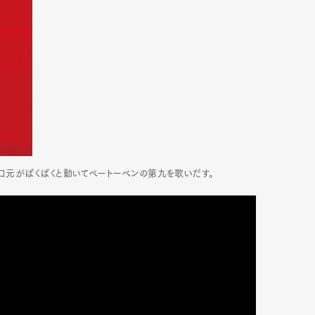
と口元がぱくぱくと動いてベートーベンの第九を歌いだす。
Art&Design
Watch
Fashion
ourmet
Cars
Product
Culture
Lifestyle