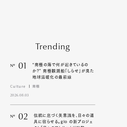
Trending
01
“南極の海で何が起きているの
Nº
か?” 南極観測船「しらせ」が見た
地球温暖化の最前線
Culture
南極
2026.08.03
02
伝統に息づく美意識を、日々の道
Nº
具に宿らせる。glo の新プロジェ