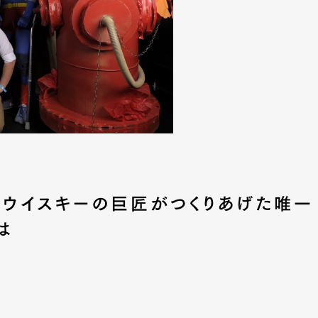
ッチウイスキーの巨匠がつくりあげた唯一
は
Art&Design
Watch
Fashion
ourmet
Cars
Product
Culture
Lifestyle