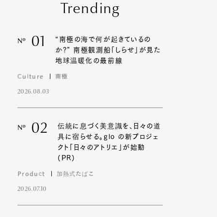
Trending
01
“南極の海で何が起きているの
Nº
か?” 南極観測船「しらせ」が見た
地球温暖化の最前線
Culture
南極
2026.08.03
02
伝統に息づく美意識を、日々の道
Nº
具に宿らせる。glo の新プロジェ
クト「日々のアトリエ」が始動
(PR)
Product
加熱式たばこ
2026.07.10