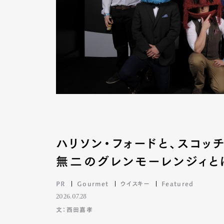
ハリソン・フォードと、スコ
無二のグレンモーレンジィと
PR
Gourmet
ウイスキー
Featured
G
2026.07.28
文：西田嘉孝