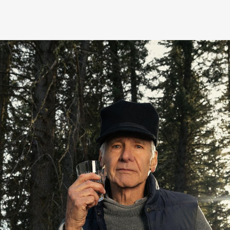
mbership
Magazine
Official Columnist
About
et
Pen international
Pen tw