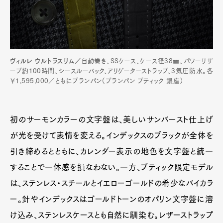
ヴィルレ ウルトラスリム／
自動巻き、SSケース、ケース径38㎜、パワーリザ
ーブ約100時間、シースルーバック、アリゲーターストラップ、3気圧防水。各
￥1,595,000／ともにブランパン（ブランパン ブティック 銀座）
初のサーモンカラーの文字盤は、美しいサンバースト仕上げ
が光を受けて表情を変える。インデックスのブラックが全体を
引き締めるとともに、カレンダー表示の地色を文字盤と統一
することで一体感を損なわない。一方、ブティック限定モデル
は、ステンレス・スチールとイエローゴールドの希少なバイカラ
ー。針やインデックスはゴールドトーンのオパリン文字盤に溶
け込み、ステンレスケースとも自然に馴染む。レザーストラップ