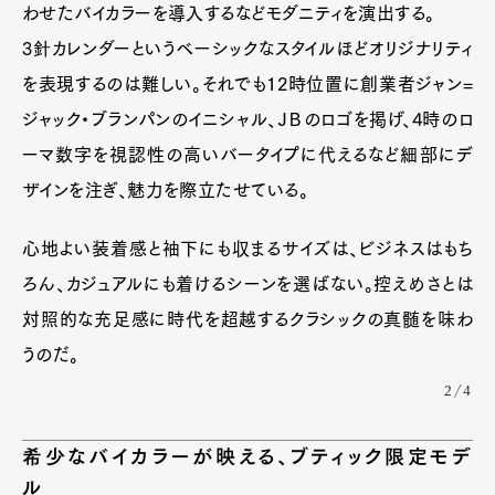
わせたバイカラーを導入するなどモダニティを演出する。
3針カレンダーというベーシックなスタイルほどオリジナリティ
を表現するのは難しい。それでも12時位置に創業者ジャン=
ジャック・ブランパンのイニシャル、ＪＢのロゴを掲げ、4時のロ
ーマ数字を視認性の高いバータイプに代えるなど細部にデ
ザインを注ぎ、魅力を際立たせている。
心地よい装着感と袖下にも収まるサイズは、ビジネスはもち
ろん、カジュアルにも着けるシーンを選ばない。控えめさとは
対照的な充足感に時代を超越するクラシックの真髄を味わ
うのだ。
Art&Design
Watch
Fashion
2/4
Gourmet
Cars
Product
Culture
Lifestyle
希少なバイカラーが映える、ブティック限定モデ
ル