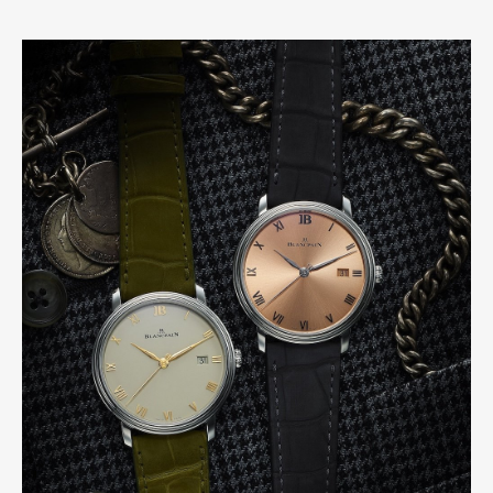
Pen Membership
Magazine
Official Columnist
About
Contact
Pen Meet
Pen international
Pen tw