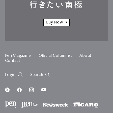
行きたい南極
Buy Now
Pen Magazine
Official Columnist
About
Contact
Login
Search