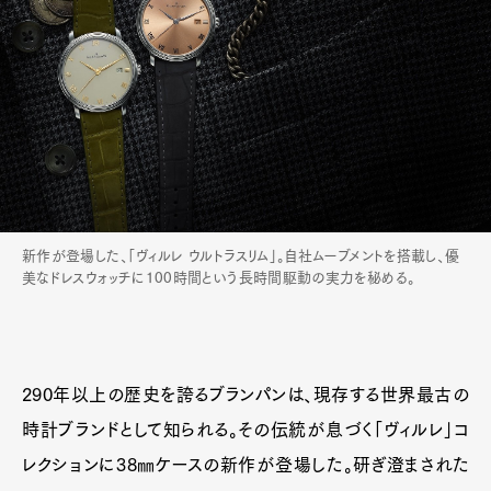
新作が登場した、「ヴィルレ ウルトラスリム」。自社ムーブメントを搭載し、優
美なドレスウォッチに100時間という長時間駆動の実力を秘める。
290年以上の歴史を誇るブランパンは、現存する世界最古の
時計ブランドとして知られる。その伝統が息づく「ヴィルレ」コ
レクションに38㎜ケースの新作が登場した。研ぎ澄まされた