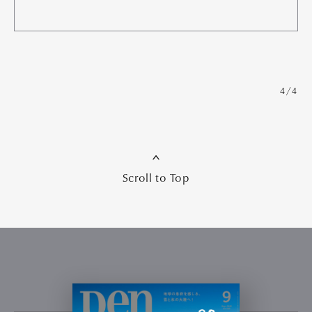
4/4
Scroll to Top