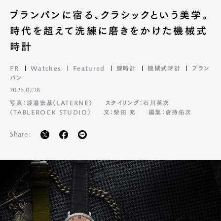
ブランパンに宿る、クラシックという美学。
時代を超えて洗練に磨きをかけた機械式
時計
PR
Watches
Featured
腕時計
機械式時計
ブラン
パン
2026.07.28
写真：渡邉宏基（LATERNE）
スタイリング：石川英次
（TABLEROCK STUDIO）
文：柴田 充
編集：倉持佑次
Share: