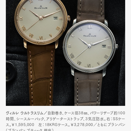
ヴィルレ ウルトラスリム／
自動巻き、ケース径38㎜、パワーリザーブ約100
時間、シースルーバック、アリゲーターストラップ、3気圧防水。右：SSケー
ス。￥1,595,000 左：18KRGケース。￥3,278,000／ともにブランパン
（ブランパン ブティック 銀座）