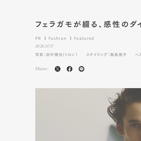
フェラガモが綴る、感性のダ
PR
Fashion
Featured
2026.07.17
写真：田中雅也（トロン）
スタイリング：飯島朋子
ヘ
Share: