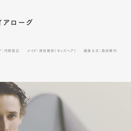
イアローグ
ア：河野富広
メイク：津田雅世（モッズヘア）
編集＆文：森田華代