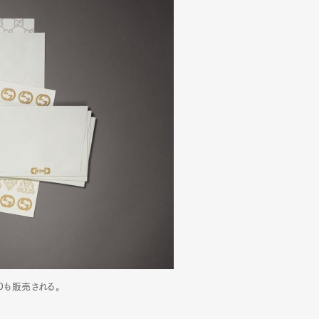
Art&Design
Watch
Fashion
ourmet
Cars
Product
Culture
Lifestyle
mbership
Magazine
Official Columnist
About
et
Pen international
Pen tw
00も販売される。