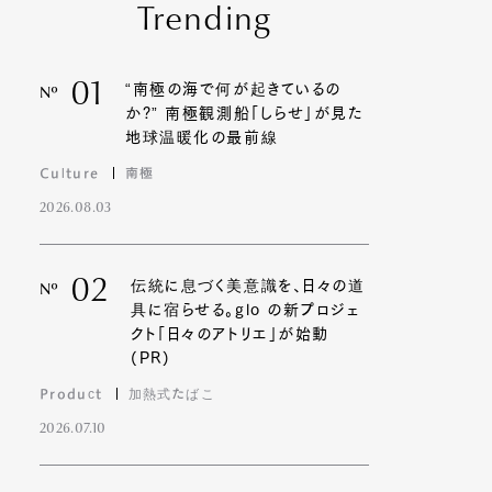
Trending
01
“南極の海で何が起きているの
Nº
か?” 南極観測船「しらせ」が見た
地球温暖化の最前線
Culture
南極
2026.08.03
02
伝統に息づく美意識を、日々の道
Nº
具に宿らせる。glo の新プロジェ
クト「日々のアトリエ」が始動
(PR)
Product
加熱式たばこ
2026.07.10