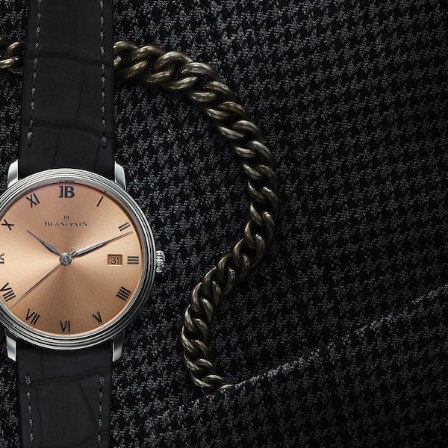
mbership
Magazine
Official Columnist
About
et
Pen international
Pen tw