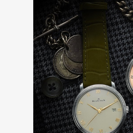
Pen Me
Pen Me