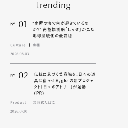
Trending
01
“南極の海で何が起きているの
Nº
か?” 南極観測船「しらせ」が見た
地球温暖化の最前線
Culture
南極
2026.08.03
02
伝統に息づく美意識を、日々の道
Nº
具に宿らせる。glo の新プロジェ
クト「日々のアトリエ」が始動
(PR)
Product
加熱式たばこ
2026.07.10