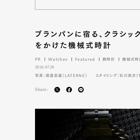
ブランパンに宿る、クラシッ
をかけた機械式時計
PR
Watches
Featured
腕時計
機械式時
2026.07.28
写真：渡邉宏基（LATERNE）
スタイリング：石川英次（TA
Share:
G