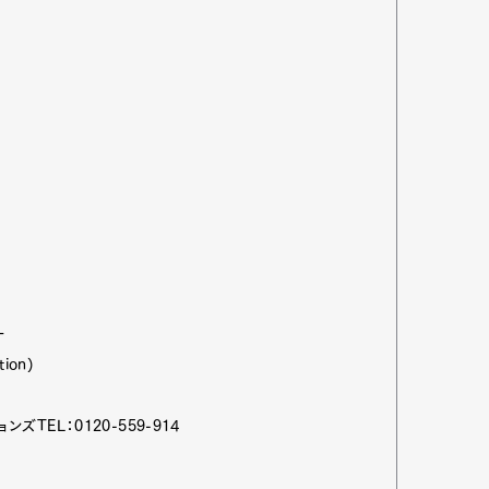
ー
tion)
TEL：0120-559-914