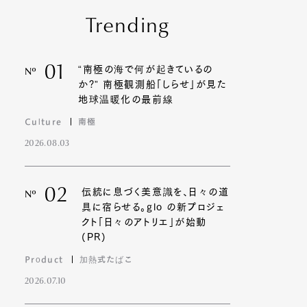
Trending
01
“南極の海で何が起きているの
Nº
か?” 南極観測船「しらせ」が見た
地球温暖化の最前線
Culture
南極
2026.08.03
02
伝統に息づく美意識を、日々の道
Nº
具に宿らせる。glo の新プロジェ
クト「日々のアトリエ」が始動
(PR)
Product
加熱式たばこ
2026.07.10