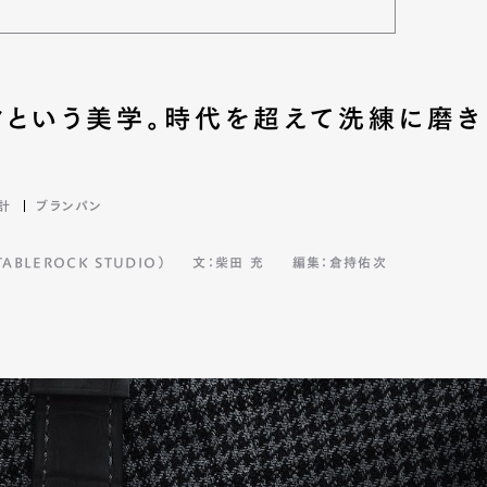
クという美学。時代を超えて洗練に磨き
計
ブランパン
BLEROCK STUDIO）
文：柴田 充
編集：倉持佑次
Art&Design
Watch
Fashion
ourmet
Cars
Product
Culture
Lifestyle