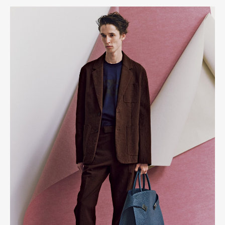
Art&Design
Watch
Fashion
Gourmet
Cars
Product
Culture
Lifestyle
Pen Membership
Magazine
Official Columnist
About
Contact
Pen Meet