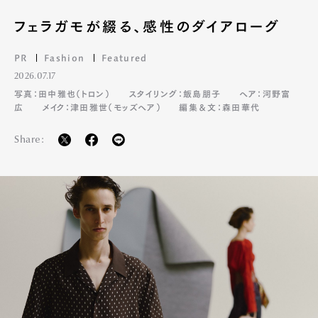
フェラガモが綴る、感性のダイアローグ
PR
Fashion
Featured
2026.07.17
写真：田中雅也（トロン）
スタイリング：飯島朋子
ヘア：河野富
広
メイク：津田雅世（モッズヘア）
編集＆文：森田華代
Share: