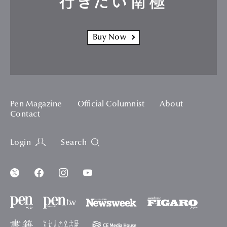
行きたい南極
Buy Now
Pen Magazine
Official Columnist
About
Contact
Login
Search