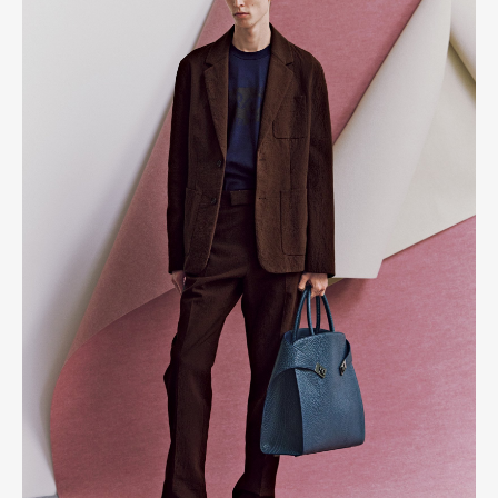
Art&Design
Watch
Fashion
Gourmet
Cars
Product
Culture
Lifestyle
Pen Membership
Magazine
Official Columnist
About
Contact
Pen Meet
Pen international
Pen tw