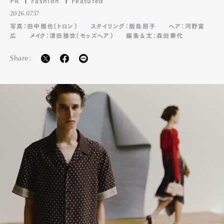
PR
Fashion
Featured
2026.07.17
写真：田中雅也（トロン）
スタイリング：飯島朋子
ヘア：河野富
広
メイク：津田雅世（モッズヘア）
編集＆文：森田華代
Share: