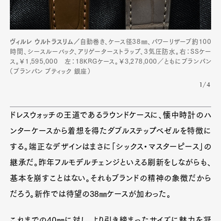
ヴィルレ ウルトラスリム／
自動巻き、ケース径38㎜、パワーリザーブ約100
時間、シースルーバック、アリゲーターストラップ、3気圧防水。右：SSケー
ス。￥1,595,000 左：18KRGケース。￥3,278,000／ともにブランパン
（ブランパン ブティック 銀座）
1/4
ドレスウォッチの王道であるラウンドケースに、懐中時計のハ
ンターケースから着想を得たダブルステップベゼルを特徴に
する。端正なデザインはまさに「シックス・マスターピース」の
継承だ。昨年フルモデルチェンジといえる刷新をしながらも、
基本を崩すことはない。それもブランドの精神の象徴だから
Art&Design
Watch
Fashion
だろう。新作では待望の38㎜ケースが加わった。
Gourmet
Cars
Product
Culture
Lifestyle
これまでの40㎜に対し、より引き締まったサイズに魅力を凝