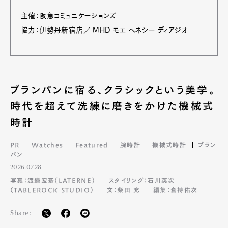
主催：阪急コミュニケーションズ
協力：伊勢丹新宿店／ MHD モエ ヘネシー ディアジオ
ブランパンに宿る、クラシックという美学。
時代を超えて洗練に磨きをかけた機械式
時計
PR
Watches
Featured
腕時計
機械式時計
ブラン
パン
2026.07.28
写真：渡邉宏基（LATERNE）
スタイリング：石川英次
（TABLEROCK STUDIO）
文：柴田 充
編集：倉持佑次
Share: