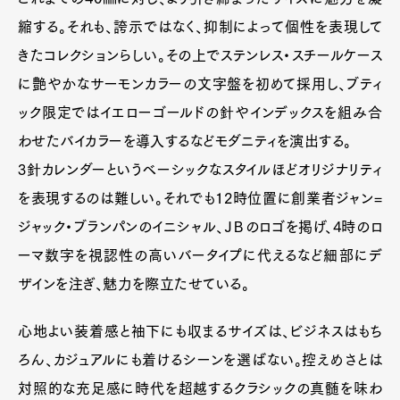
縮する。それも、誇示ではなく、抑制によって個性を表現して
きたコレクションらしい。その上でステンレス・スチールケース
Pen Membership
Magazine
に艶やかなサーモンカラーの文字盤を初めて採用し、ブティ
Official Columnist
About
ック限定ではイエローゴールドの針やインデックスを組み合
Contact
わせたバイカラーを導入するなどモダニティを演出する。
3針カレンダーというベーシックなスタイルほどオリジナリティ
を表現するのは難しい。それでも12時位置に創業者ジャン=
Pen Meet
ジャック・ブランパンのイニシャル、ＪＢのロゴを掲げ、4時のロ
Pen international
Pen tw
ーマ数字を視認性の高いバータイプに代えるなど細部にデ
ザインを注ぎ、魅力を際立たせている。
心地よい装着感と袖下にも収まるサイズは、ビジネスはもち
ろん、カジュアルにも着けるシーンを選ばない。控えめさとは
対照的な充足感に時代を超越するクラシックの真髄を味わ