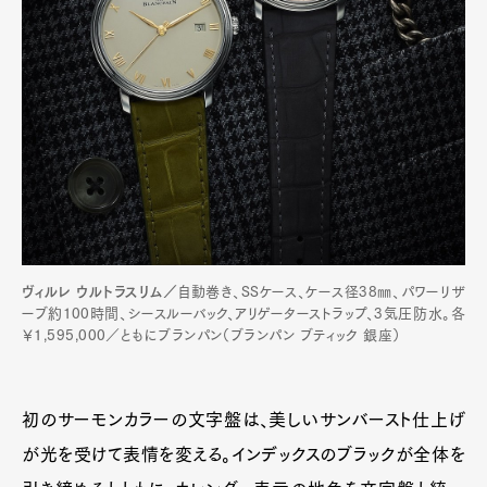
ヴィルレ ウルトラスリム／
自動巻き、SSケース、ケース径38㎜、パワーリザ
ーブ約100時間、シースルーバック、アリゲーターストラップ、3気圧防水。各
￥1,595,000／ともにブランパン（ブランパン ブティック 銀座）
初のサーモンカラーの文字盤は、美しいサンバースト仕上げ
が光を受けて表情を変える。インデックスのブラックが全体を