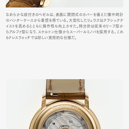
なめらかな段付きのベゼルは、表面に開閉式のカバーを備えた懐中時計
のハンターケースから着想を得ている。大型化したリュウズはクラシックテ
イストを高めるとともに操作性も向上させた。時分針は従来のリーフ型か
らアルファ型になり､スケルトン仕様からスーパールミノバを採用する｡これ
もドレスウォッチでは珍しい実用的な仕様だ｡