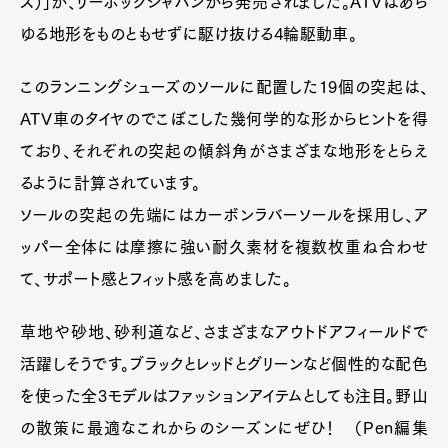
ス）」が、リーボックジャパンから発売されました。ATVはあら
ゆる地形をものともせずに駆け抜ける4輪駆動車。
このランニングシューズのソールに配置した19個の突起は、
ATV車のタイヤのでこぼこした幾何学的な形からヒントを得
ており、それぞれの突起の傾斜角がさまざまな地形をとらえ
るように計算されています。
ソールの突起の先端にはカーボンラバーソールを採用し、ア
ッパー全体には摩擦に強い耐久素材を複数枚重ね合わせ
て、サポート感とフィット感を高めました。
草地や砂地、砂利道など、さまざまなアウトドアフィールドで
活躍しそうです。ブラックとレッドとグリーンなど個性的な配色
を使った全3モデルはファッションアイテムとしても注目。野山
の散策に最適なこれからのシーズンにぜひ！ （Pen編集