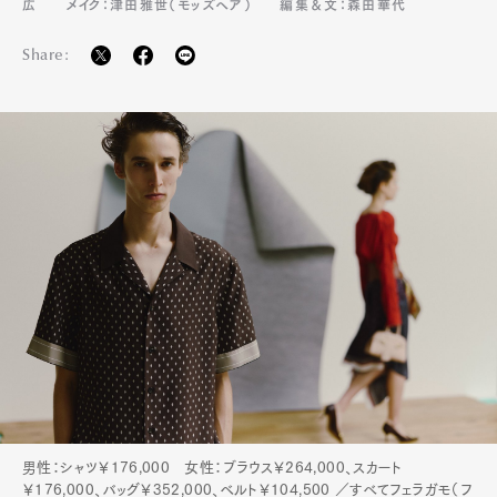
広
メイク：津田雅世（モッズヘア）
編集＆文：森田華代
Share:
男性：シャツ￥176,000 女性：ブラウス￥264,000、スカート
￥176,000、バッグ￥352,000、ベルト￥104,500 ／すべてフェラガモ（フ