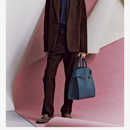
Pen Membership
Magazine
Official Columnist
About
Contact
Pen Meet
Pen international
Pen tw