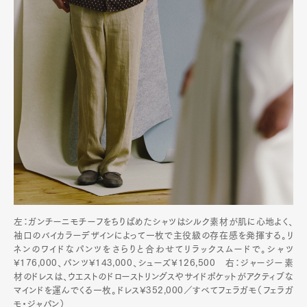
左：ガンチーニモチーフをちりばめたシャツはシルク素材が肌に心地よく、
袖口のバイカラーデザインによって一枚で主役級の存在感を発揮する。リ
ネンのワイドなパンツをさらりと合わせてリラックスムードで。シャツ
¥176,000、パンツ¥143,000、シューズ¥126,500 右：ジャージー素
材のドレスは、ウエストのドローストリングスやサイドポケットがアクティブな
マインドを運んでくる一枚。ドレス¥352,000／すべてフェラガモ（フェラガ
モ・ジャパン）