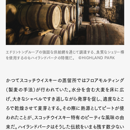
エドリントングループの強固な供給網を通じて調達する、良質なシェリー樽
を使用するのもハイランドパークの特徴だ。 ©HIGHLAND PARK
かつてスコッチウイスキーの蒸留所ではフロアモルティング
（製麦の手法）が行われていた。水分を含む大麦を床に広
げ、大きなシャベルですき返しながら発芽を促し、適度なとこ
ろで乾燥させて麦芽とする。その際に熱源としてピートが使
われたことが、スコッチウイスキー特有のピーティな風味の由
来だ。ハイランドパークはそうした伝統をいまも残す数少ない