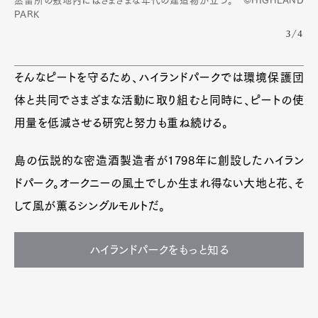
蒸留所の敷地内にはさまざまな年代の建造物が立つ。 ©HIGHLAND
PARK
3/4
そんなピートを守るため、ハイランドパークでは環境保護団
体と共同でさまざまな活動に取り組むと同時に、ピートの使
用量を低減させる研究と努力も重ね続ける。
島の伝説的な密造酒製造者が1798年に創設したハイラン
ドパーク。オークニーの風土でしか生まれ得ない大地と花、そ
して風が薫るシングルモルトだ。
ハイランドパークをもっと知る