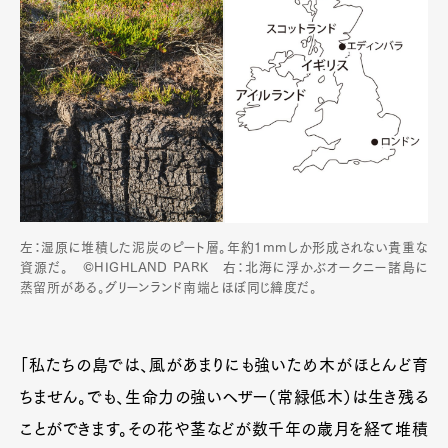
左：湿原に堆積した泥炭のピート層。年約1mmしか形成されない貴重な
資源だ。 ©HIGHLAND PARK 右：北海に浮かぶオークニー諸島に
蒸留所がある。グリーンランド南端とほぼ同じ緯度だ。
「私たちの島では、風があまりにも強いため木がほとんど育
ちません。でも、生命力の強いヘザー（常緑低木）は生き残る
ことができます。その花や茎などが数千年の歳月を経て堆積