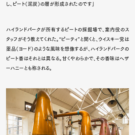
し、ピート（泥炭）の層が形成されたのです」
Art&Design
Watch
Fashion
Gourmet
Cars
Product
Culture
Lifestyle
ハイランドパークが所有するピートの採掘場で、案内役のス
タッフがそう教えてくれた。“ピーティ”と聞くと、ウイスキー党は
薬品（ヨード）のような風味を想像するが、ハイランドパークの
ピート香はそれとは異なる。甘くやわらかで、その香味はヘザ
Pen Membership
Magazine
Official Columnist
About
ーハニーとも称される。
Contact
Pen Meet
Pen international
Pen tw