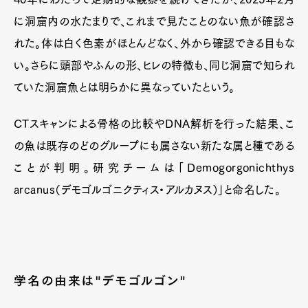
に洞窟内の水たまりで、これまで見たことのない魚が確認さ
れた。体は白く色素がほとんどなく、外から確認できる目もな
Art&Design
Watch
Fashion
い。さらに頭部やふんの形、ヒレの特徴も、同じ洞窟で知られ
Gourmet
Cars
ていた洞窟魚とは明らかに異なっていたという。
Product
Culture
Lifestyle
CTスキャンによる骨格の比較やDNA解析を行った結果、こ
の魚は既存のどのグループにも属さない新たな属と種である
ことが判明。研究チームは「Demogorgonichthys
Pen Membership
Magazine
Official Columnist
About
arcanus（デモゴルゴニクティス・アルカヌス）」と命名した。
Contact
Pen Meet
学名の由来は"デモゴルゴン"
Pen international
Pen tw