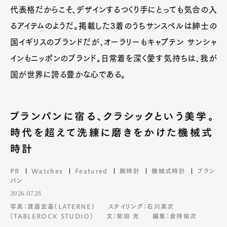
代表格だからこそ、デザインするつくり手にとっても気合の入
るアイテムのようだ。掲載した3着のうちサンスペルは紳士の
国イギリスのブランドだが、オーラリーもキャプテン サンシャ
インもニッポンのブランド。日常着を深く愛す気持ちは、我が
国が世界に誇る豊かな心である。
ブランパンに宿る、クラシックという美学。
時代を超えて洗練に磨きをかけた機械式
時計
PR
Watches
Featured
腕時計
機械式時計
ブラン
パン
2026.07.28
写真：渡邉宏基（LATERNE）
スタイリング：石川英次
（TABLEROCK STUDIO）
文：柴田 充
編集：倉持佑次