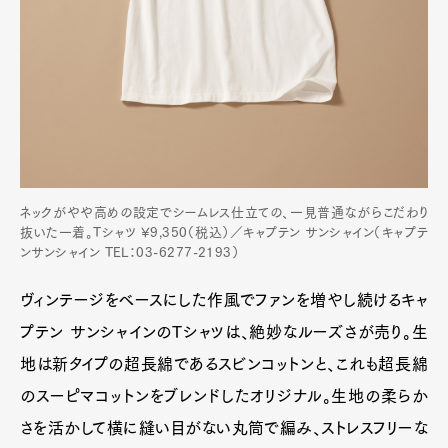
ネックがやや高めの設定でシームレス仕立ての、一見普通ながらこだわり
抜いた一着。Tシャツ ¥9,350（税込）／キャプテン サンシャイン（キャプテ
ンサンシャイン TEL：03-6277-2193）
ヴィンテージをベースにした作風でファンを増やし続けるキャ
プテン サンシャインのTシャツは、絶妙なルーズさが売り。生
地は新タイプの超長綿であるスビンコットンと、これも超長綿
のスーピマコットンをブレンドしたオリジナル。生地の柔らか
さを活かして横に縫い目がない丸筒で編み、ストレスフリーな