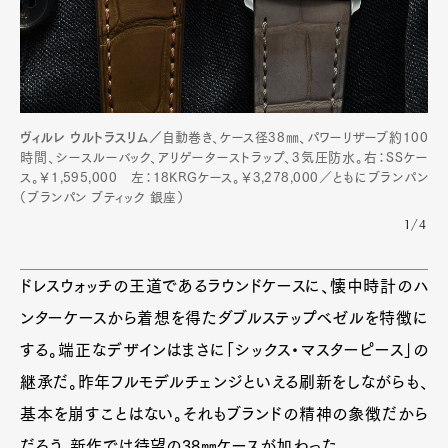
ヴィルレ ウルトラスリム／
自動巻き、ケース径38㎜、パワーリザーブ約100
時間、シースルーバック、アリゲーターストラップ、3気圧防水。右：SSケー
ス。￥1,595,000 左：18KRGケース。￥3,278,000／ともにブランパン
（ブランパン ブティック 銀座）
1/4
ドレスウォッチの王道であるラウンドケースに、懐中時計のハ
ンターケースから着想を得たダブルステップベゼルを特徴に
する。端正なデザインはまさに「シックス・マスターピース」の
継承だ。昨年フルモデルチェンジといえる刷新をしながらも、
基本を崩すことはない。それもブランドの精神の象徴だから
だろう。新作では待望の38㎜ケースが加わった。