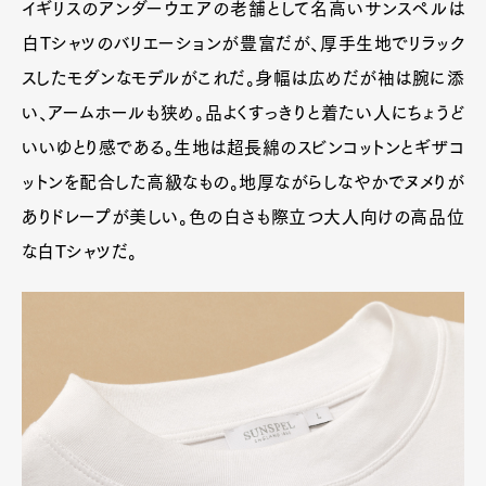
イギリスのアンダーウエアの老舗として名高いサンスペルは
白Tシャツのバリエーションが豊富だが、厚手生地でリラック
スしたモダンなモデルがこれだ。身幅は広めだが袖は腕に添
い、アームホールも狭め。品よくすっきりと着たい人にちょうど
いいゆとり感である。生地は超長綿のスビンコットンとギザコ
ットンを配合した高級なもの。地厚ながらしなやかでヌメりが
ありドレープが美しい。色の白さも際立つ大人向けの高品位
な白Tシャツだ。