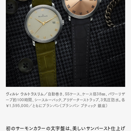
ヴィルレ ウルトラスリム／
自動巻き、SSケース、ケース径38㎜、パワーリザ
ーブ約100時間、シースルーバック、アリゲーターストラップ、3気圧防水。各
￥1,595,000／ともにブランパン（ブランパン ブティック 銀座）
初のサーモンカラーの文字盤は、美しいサンバースト仕上げ