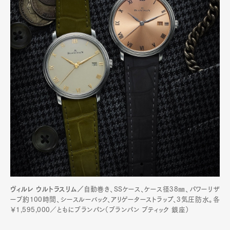
ヴィルレ ウルトラスリム／
自動巻き、SSケース、ケース径38㎜、パワーリザ
ーブ約100時間、シースルーバック、アリゲーターストラップ、3気圧防水。各
￥1,595,000／ともにブランパン（ブランパン ブティック 銀座）