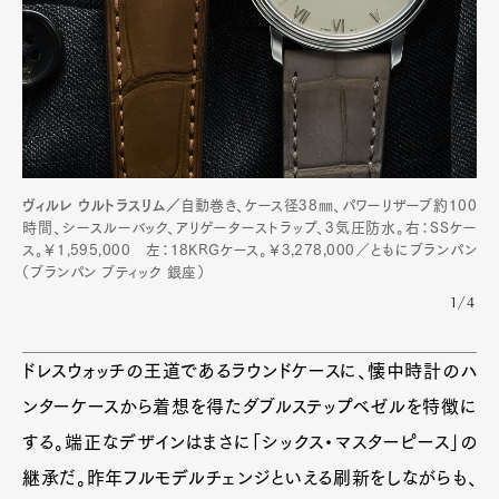
ヴィルレ ウルトラスリム／
自動巻き、ケース径38㎜、パワーリザーブ約100
時間、シースルーバック、アリゲーターストラップ、3気圧防水。右：SSケー
ス。￥1,595,000 左：18KRGケース。￥3,278,000／ともにブランパン
（ブランパン ブティック 銀座）
1/4
ドレスウォッチの王道であるラウンドケースに、懐中時計のハ
ンターケースから着想を得たダブルステップベゼルを特徴に
する。端正なデザインはまさに「シックス・マスターピース」の
継承だ。昨年フルモデルチェンジといえる刷新をしながらも、