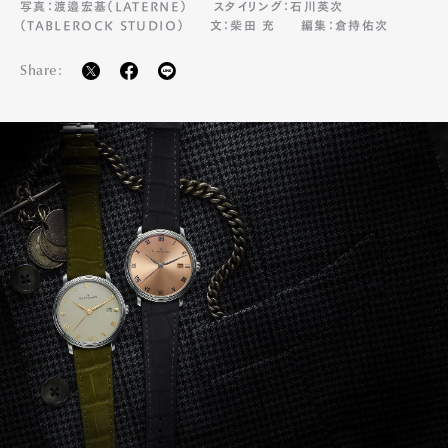
写真：渡邉宏基（LATERNE）
スタイリング：石川英次
Official Columnist
About
（TABLEROCK STUDIO）
文：柴田 充
編集：倉持佑次
Contact
Share:
Pen Meet
Pen international
Pen tw