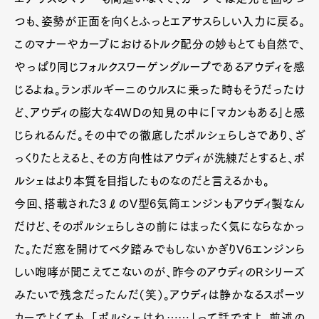
つも、姿勢が正面を向くとふっとエアサスらしい入力に戻る。
このマナーやカーブにおけるトルク配分の妙もとても自然で、
やっぱり同じフォルクスワーゲングループであるアウディを感
じるよね。ランボルギーニのウルスに乗った時もそうだったけ
ど、アウディの膨大な4WDの知見の中に「マカンもある」と感
じられるんだ。その中での徹底したポルシェらしさであり、ざ
っくりたとえると、その方向性はアウディが洗練だとすると、ポ
ルシェはより本質を目指したものなのだと言えるかも。
今回、搭載された3ℓのV型6気筒エンジンもアウディ製なん
だけど、そのポルシェらしさの前にはまったく気にならなかっ
た。ただ窓を開けてベタ踏みでもしないかぎりV6エンジンら
しい咆哮が聞こえてこないのが、昨今のアウディのRシリーズ
みたいで残念だったんだ（笑）。アウディは静かなるスポーツ
カーでよくても、「ポルシェはね……」って話ですよ。前述の