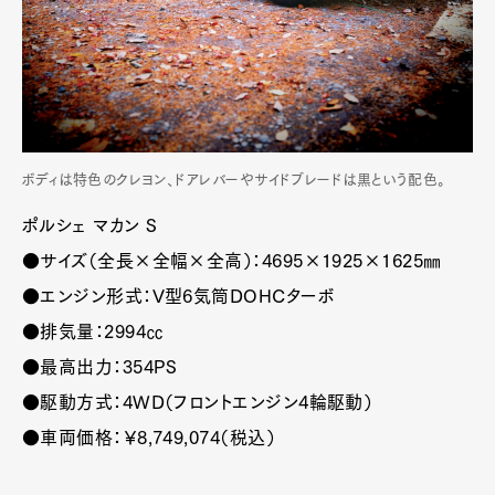
ボディは特色のクレヨン、ドアレバーやサイドブレードは黒という配色。
ポルシェ マカン S
●サイズ（全長×全幅×全高）：4695×1925×1625㎜
●エンジン形式：V型6気筒DOHCターボ
●排気量：2994㏄
●最高出力：354PS
●駆動方式：4WD（フロントエンジン4輪駆動）
●車両価格：￥8,749,074（税込）