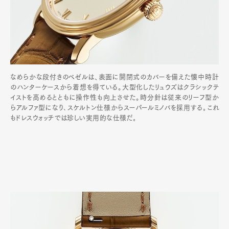
なめらかな段付きのベゼルは、表面に開閉式のカバーを備えた懐中時計
のハンターケースから着想を得ている。大型化したリュウズはクラシックテ
イストを高めるとともに操作性も向上させた。時分針は従来のリーフ型か
らアルファ型になり､スケルトン仕様からスーパールミノバを採用する｡これ
もドレスウォッチでは珍しい実用的な仕様だ｡