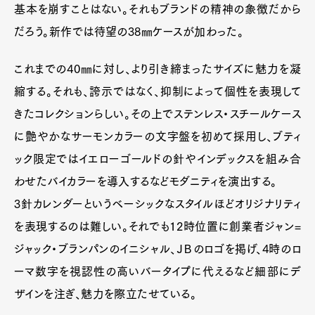
基本を崩すことはない。それもブランドの精神の象徴だから
だろう。新作では待望の38㎜ケースが加わった。
これまでの40㎜に対し、より引き締まったサイズに魅力を凝
縮する。それも、誇示ではなく、抑制によって個性を表現して
きたコレクションらしい。その上でステンレス・スチールケース
に艶やかなサーモンカラーの文字盤を初めて採用し、ブティ
ック限定ではイエローゴールドの針やインデックスを組み合
わせたバイカラーを導入するなどモダニティを演出する。
3針カレンダーというベーシックなスタイルほどオリジナリティ
を表現するのは難しい。それでも12時位置に創業者ジャン=
ジャック・ブランパンのイニシャル、ＪＢのロゴを掲げ、4時のロ
ーマ数字を視認性の高いバータイプに代えるなど細部にデ
ザインを注ぎ、魅力を際立たせている。