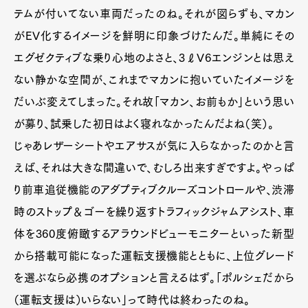
テムが付いてない車両だったのね。それが図らずも、マカン
がEV化するイメージを鮮明に印象づけたんだ。単純にその
エグゼクティブな乗り心地のよさと、3ℓV6エンジンとは思え
ない静かな空間が、これまでマカンに抱いていたイメージを
だいぶ変えてしまった。それ故「マカン、お前もか」という思い
が募り、試乗した初日はよく寝れなかったんだよね（笑）。
じゃあレザーシートやエアサスが気に入らなかったのかと言
えば、それは大きな間違いで、むしろ出来すぎですよ。やっぱ
り前車追従機能のアダプティブクルーズコントロールや、渋滞
時のストップ＆ゴーを繰り返すトラフィックジャムアシスト、車
体を360度俯瞰するアラウンドビューモニターといった新型
から搭載可能になった運転支援機能とともに、上位グレード
を選ぶなら必携のオプションと言えるはず。「ポルシェだから
（運転支援は）いらない」って時代は終わったのね。