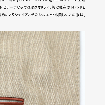
・ピアーナならではのクオリティ。色は現在のトレンドと
Art&Design
Watch
Fashion
斜めにとりシェイプさせたシルエットも美しいこの服は、
ourmet
Cars
Product
Culture
Lifestyle
mbership
Magazine
Official Columnist
About
et
Pen international
Pen tw