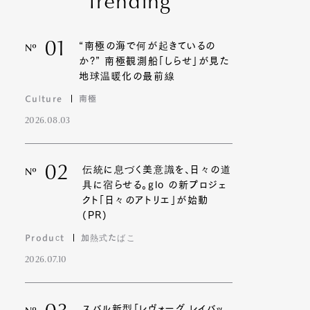
Trending
01
“南極の海で何が起きているの
Nº
か?” 南極観測船「しらせ」が見た
地球温暖化の最前線
Culture
南極
2026.08.03
02
伝統に息づく美意識を、日々の道
Nº
具に宿らせる。glo の新プロジェ
クト「日々のアトリエ」が始動
(PR)
Product
加熱式たばこ
2026.07.10
スバル新型「レヴォーグ レイバッ