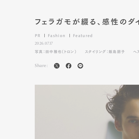
フェラガモが綴る、感性のダ
PR
Fashion
Featured
2026.07.17
写真：田中雅也（トロン）
スタイリング：飯島朋子
ヘ
Share: