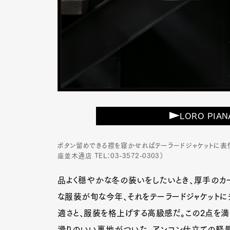
LORO PIANA
ボタン留めできる襟を寝かせればテーラードジャケットに表情を
座並木通店 TEL：03-3572-0303）
品よく穏やかな冬の装いをしたいとき、厚手のカ
な服装が旬な今年、それをテーラードジャケットに
適さと、服装を格上げする高級感だ。この2点を満た
滑りのいい裏地がついた、アンコン仕立ての軽量