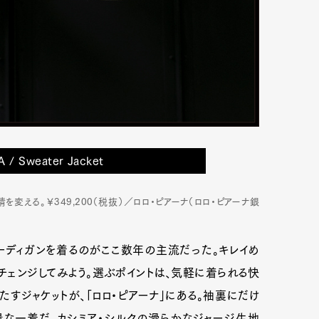
 / Sweater Jacket
変える。￥349,200（税抜）／ロロ・ピアーナ（ロロ・ピアーナ銀
ーディガンを着るのがここ数年の主流だった。キレイめ
チェンジしてみよう。選ぶポイントは、気軽に着られる快
すジャケットが、「ロロ・ピアーナ」にある。袖裏にだけ
な一着だ。カシミア・シルクの滑らかなジャージ生地