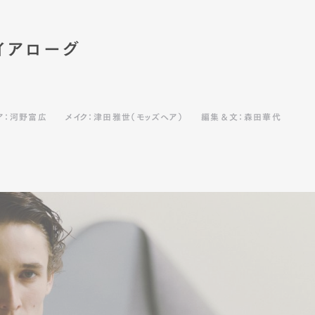
イアローグ
ア：河野富広
メイク：津田雅世（モッズヘア）
編集＆文：森田華代