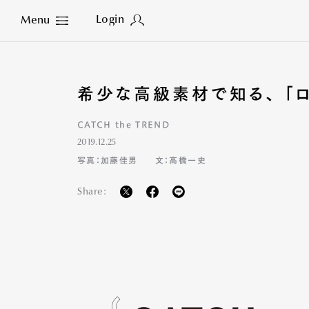
Login
Menu
Close
希少な高級素材で知る、 「ロ
CATCH the TREND
2019.12.25
写真：加藤佳男
文：高橋一史
Share: