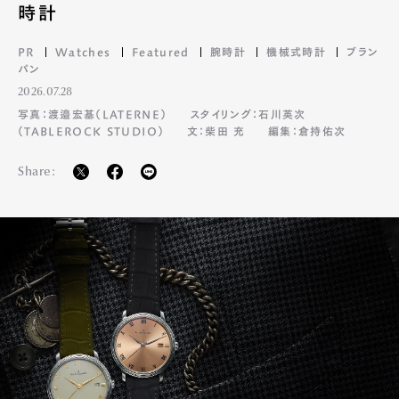
時計
PR
Watches
Featured
腕時計
機械式時計
ブラン
パン
2026.07.28
写真：渡邉宏基（LATERNE）
スタイリング：石川英次
（TABLEROCK STUDIO）
文：柴田 充
編集：倉持佑次
Share: