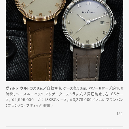
Art&Design
Watch
Fashion
Gourmet
Cars
Product
Culture
Lifestyle
Pen Membership
Magazine
Official Columnist
About
Contact
ヴィルレ ウルトラスリム／
自動巻き、ケース径38㎜、パワーリザーブ約100
時間、シースルーバック、アリゲーターストラップ、3気圧防水。右：SSケー
ス。￥1,595,000 左：18KRGケース。￥3,278,000／ともにブランパン
（ブランパン ブティック 銀座）
Pen Meet
1/4
Pen international
Pen tw