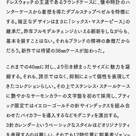
ドレスウォッチの王道であるラウンドケースに、懐中時計のハ
ンターケースから着想を得たダブルステップベゼルを特徴に
する。端正なデザインはまさに「シックス・マスターピース」の
継承だ。昨年フルモデルチェンジといえる刷新をしながらも、
基本を崩すことはない。それもブランドの精神の象徴だから
だろう。新作では待望の38㎜ケースが加わった。
これまでの40㎜に対し、より引き締まったサイズに魅力を凝
縮する。それも、誇示ではなく、抑制によって個性を表現して
きたコレクションらしい。その上でステンレス・スチールケース
に艶やかなサーモンカラーの文字盤を初めて採用し、ブティ
ック限定ではイエローゴールドの針やインデックスを組み合
わせたバイカラーを導入するなどモダニティを演出する。
3針カレンダーというベーシックなスタイルほどオリジナリティ
を表現するのは難しい。それでも12時位置に創業者ジャン=