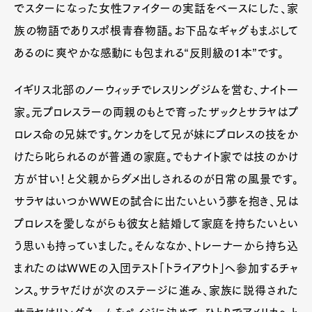
でスターになった女性ファイターの実話をベースにした、家
族の物語でありスポ根青春物語。お下品なギャグもまぶして
あるのに爽やかな感動にも包まれる“反則級の１本”です。
イギリス北部のノーウィッチでレスリングジムを営む、ナイト一
家。元プロレスラーの両親のもとで育ったザックとサラヤはプ
ロレス命の兄妹です。ケンカをして兄が妹にプロレスの技をか
けたら叱られるのが普通の家庭。でもナイト家では技のかけ
方が甘い！と父親からダメ出しされるのが日常の風景です。
サラヤはいつかWWEの試合に出たいという夢を抱き、兄は
プロレスを愛しながらも彼女と結婚して家庭を持ちたいとい
う思いも持っていました。そんななか、トレーナーから持ち込
まれたのはWWEの入団テスト「トライアウト」へ参加するチャ
ンス。サラヤだけが次のステージに進み、家族に説得された