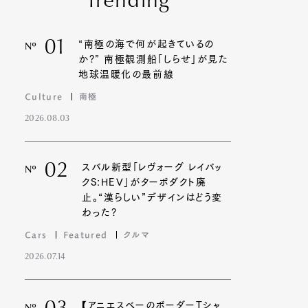
Trending
01
“南極の海で何が起きているの
Nº
か?” 南極観測船「しらせ」が見た
地球温暖化の最前線
Culture
南極
2026.08.03
02
スバル新型「レヴォーグ レイバッ
Nº
クS:HEV」がターボダクト廃
止。“漢らしい”デザインはどう変
わった?
Cars
Featured
クルマ
2026.07.14
【アニエスベーのボーダーTシャ