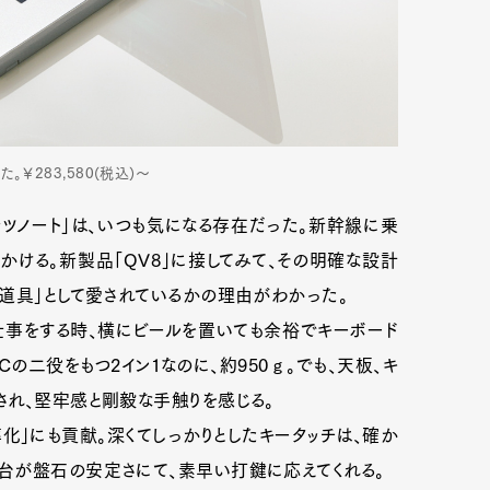
￥283,580(税込)～
ッツノート」は、いつも気になる存在だった。新幹線に乗
かける。新製品「QV8」に接してみて、その明確な設計
道具」として愛されているかの理由がわかった。
仕事をする時、横にビールを置いても余裕でキーボード
Cの二役をもつ2イン1なのに、約950ℊ。でも、天板、キ
され、堅牢感と剛毅な手触りを感じる。
化」にも貢献。深くてしっかりとしたキータッチは、確か
台が盤石の安定さにて、素早い打鍵に応えてくれる。