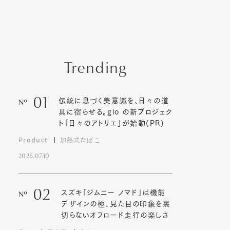
Trending
01
伝統に息づく美意識を、日々の道
Nº
具に宿らせる。glo の新プロジェク
ト「日々のアトリエ」が始動(PR)
Product
加熱式たばこ
2026.07.10
02
スズキ「ジムニー ノマド」は機能
Nº
デザインの極、見た目の印象を裏
切らないオフロード走行の楽しさ