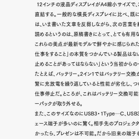
12インチの液晶ディスプレイがA4縮小サイズで、
直結する。一般的な横長ディスプレイに比べ、既
は、いま書いた文章を反芻しながら、次の言葉を
読めるというのは、原稿書きにとって、とても有用な
これらの美点が最新モデルで鮮やかに感じられたわ
仕事をすること」の本質をつかんでいる製品はない
G
止めることがあってはならない」という当初から
たとえば、バッテリー。2イン1ではバッテリー交換
繁に充放電を繰り返していると性能が劣化し、つ
仕事停止だ。ところが、これはバッテリー交換可能
ーパックが取り外せる。
Pen Me
また、このサイズなのにUSB3・1Type─C、USB
ェース端子が多いのに驚く。相手先のプロジェクター
かったら、プレゼンは不可能。だから旧来の端子
Pen Me