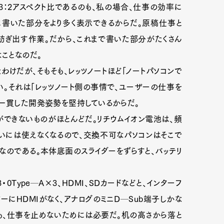
3：2アスペクト比であるのも、私の場合、仕事の効率に
に書いた部分をより多く表示できるからだ。原稿仕事と
紡ぎ出す作業。だから、これまで書いた部分がたくさん
ことなのだ。
けだが、そもそも、レッツノートほど「ノートパソコンで
Art&Design
Watch
Fashion
。それは「レッツノート側の事情で、ユーザーの仕事を
ourmet
Cars
Product
Culture
の一貫した開発姿勢を堅持しているからだ。
ができないものがほとんどだ。リチウムイオン電池は、頻
Lifestyle
いには使えなくなるので、交換不可なパソコンはそこで
なのである。本体底面のスライダーをずらすと、バッテリ
mbership
Magazine
Official Columnist
About
3・0Type─A×3、HDMI、SDカードなどと、インターフ
にHDMIがなく、アナログのミニD─Sub端子しかな
も、仕事を止めないためには必要だ。机の高さから落と
et
Pen international
Pen tw