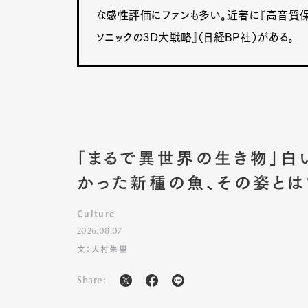
な感性評価にファンも多い。近著に『高音質保証
ソニックの3D大戦略』（日経BP社）がある。
「まるで異世界の生き物」白
かった新種の魚、その姿とは
Culture
2026.08.07
文：大村朱里
Share: