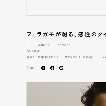
フェラガモが綴る、感性のダ
PR
Fashion
Featured
2026.07.17
写真：田中雅也（トロン）
スタイリング：飯島朋子
ヘ
Share: