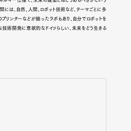
ネルギー仕様で、未来の建築とはどうあるべきかという
間には、自然、人間、ロボット技術など、テーマごとに多
Dプリンターなどが揃ったラボもあり、自分でロボットを
な技術開発に意欲的なドイツらしい、未来をどう生きる
Art&Design
Watch
Fashion
ourmet
Cars
Product
Culture
Lifestyle