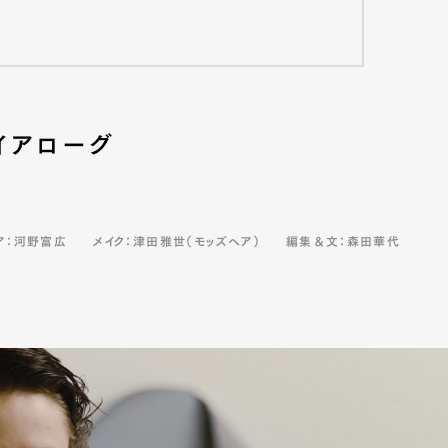
イアローグ
ア：河野富広
メイク：津田雅世（モッズヘア）
編集＆文：森田華代