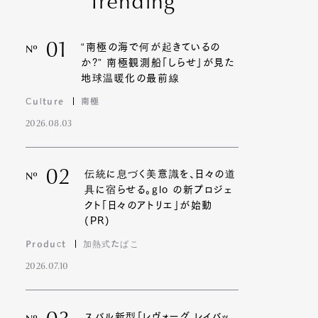
Trending
01
“南極の海で何が起きているの
Nº
か?” 南極観測船「しらせ」が見た
地球温暖化の最前線
Culture
南極
2026.08.03
02
伝統に息づく美意識を、日々の道
Nº
具に宿らせる。glo の新プロジェ
クト「日々のアトリエ」が始動
(PR)
Product
加熱式たばこ
2026.07.10
スバル新型「レヴォーグ レイバッ