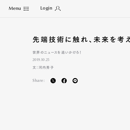
Login
Menu
Close
先端技術に触れ、未来を考
世界のニュースを追いかけろ！
2019.10.25
文：河内秀子
Share: