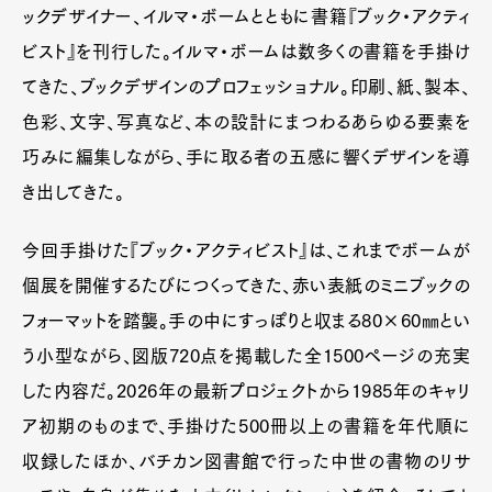
ックデザイナー、イルマ・ボームとともに書籍『ブック・アクティ
Pen Membership
Magazine
Official Columnist
About
ビスト』を刊行した。イルマ・ボームは数多くの書籍を手掛け
Contact
てきた、ブックデザインのプロフェッショナル。印刷、紙、製本、
色彩、文字、写真など、本の設計にまつわるあらゆる要素を
巧みに編集しながら、手に取る者の五感に響くデザインを導
Pen Meet
き出してきた。
Pen international
Pen tw
今回手掛けた『ブック・アクティビスト』は、これまでボームが
個展を開催するたびにつくってきた、赤い表紙のミニブックの
フォーマットを踏襲。手の中にすっぽりと収まる80×60㎜とい
う小型ながら、図版720点を掲載した全1500ページの充実
した内容だ。2026年の最新プロジェクトから1985年のキャリ
ア初期のものまで、手掛けた500冊以上の書籍を年代順に
収録したほか、バチカン図書館で行った中世の書物のリサ