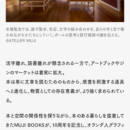
本展覧会では、紙や製本、色彩、文字の組み合わせを、自らの手と目で確
かめながらかたちにしていく。ボームの思考と試行錯誤の跡を伝える。
©ATELIER MUJI
活字離れ、読書離れが懸念される一方で、アートブックやジ
ンのマーケットは着実に拡大。
本は単に文章を読むためのものから、感覚を刺激する道具
Art&Design
Watch
Fashion
へと進化し、物質としての存在意義が、より強く求められてい
Gourmet
Cars
る。
Product
Culture
Lifestyle
本と空間の関係性を探りながら、本のある暮らしを提案して
きたMUJI BOOKSが、10周年を記念し、オランダ人グラフィ