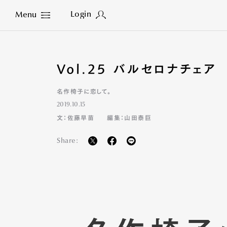
Login
Menu
Close
Vol.25 バルセロナチェア
名作椅子に恋して。
2019.10.15
文：佐藤早苗
編集：山田泰巨
Share: