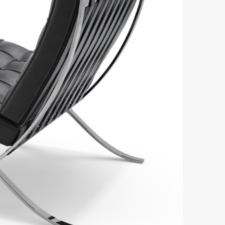
mbership
Magazine
Official Columnist
About
et
Pen international
Pen tw