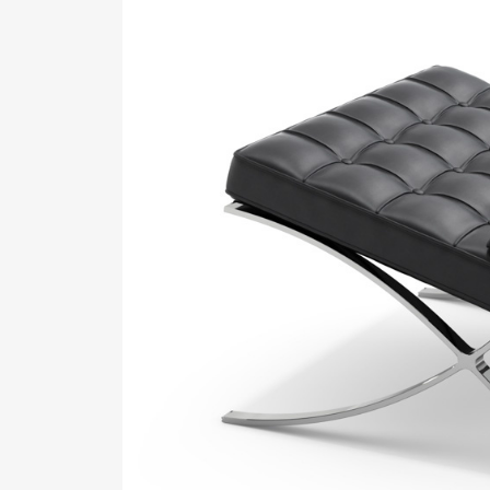
Pen Me
Pen Me