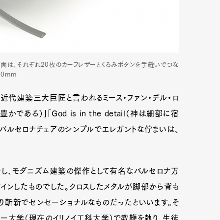
面は、それぞれ20枚のカーフレザーとくるみボタンを手縫いでつな
30mm
に、近代建築三大巨匠と言われるミース・ファン・デル・ロ
かである）」「God is in the detail（神は細部に宿
。バルセロナチェアのシンプルでエレガントな佇まいは、
計し、モダニズム建築の傑作として有名なバルセロナ万
インしたものでした。クロスしたメタルが脚部から背も
り斬新でセンセーショナルなものだったといいます。そ
マー大学（現在のイリノイ工科大学）で教鞭を執り、生徒