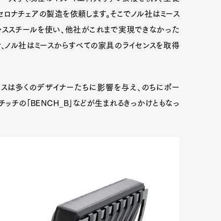
セロナチェアの製造を依頼します。そこでノル社はミース
レススチールを使い、他社がこれまで実現できなかった
で、ノル社はミースからすべての家具のライセンスを取得
ースは多くのデザイナーたちに影響を与え、のちにポー
ルチッチの「BENCH_B」などが生まれるきっかけともなっ
Art&Design
Watch
Fashion
ourmet
Cars
Product
Culture
Lifestyle