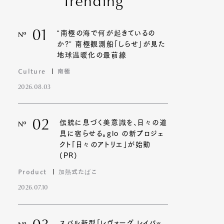
Trending
01
“南極の海で何が起きているの
Nº
か?” 南極観測船「しらせ」が見た
地球温暖化の最前線
Culture
南極
2026.08.03
02
伝統に息づく美意識を、日々の道
Nº
具に宿らせる。glo の新プロジェ
クト「日々のアトリエ」が始動
(PR)
Product
加熱式たばこ
2026.07.10
スバル新型「レヴォーグ レイバッ