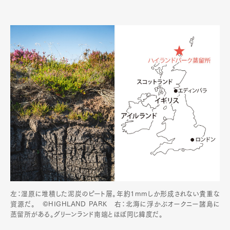
Pen Membership
Magazine
Official Columnist
About
Contact
Pen Meet
Pen international
Pen tw
左：湿原に堆積した泥炭のピート層。年約1mmしか形成されない貴重な
資源だ。 ©HIGHLAND PARK 右：北海に浮かぶオークニー諸島に
蒸留所がある。グリーンランド南端とほぼ同じ緯度だ。