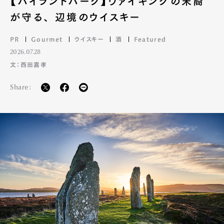
【ハイランドパーク】ヴァイキングの末裔
が守る、 辺境のウイスキー
PR
Gourmet
ウイスキー
酒
Featured
2026.07.28
文：西田嘉孝
Share: