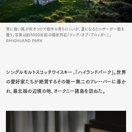
常に強い風が吹きつけて樹木も育ちにくいが、夏になるとヘザーが一面を
覆う。写真は約5000年前の環状列石「リング・オブ・ブロッガー」。
©HIGHLAND PARK
シングルモルトスコッチウイスキー、「ハイランドパーク」。世界
の愛好家たちが絶賛するその唯一無二のフレーバーに導か
れ、最北端の辺境の地、オークニー諸島を訪ねた。