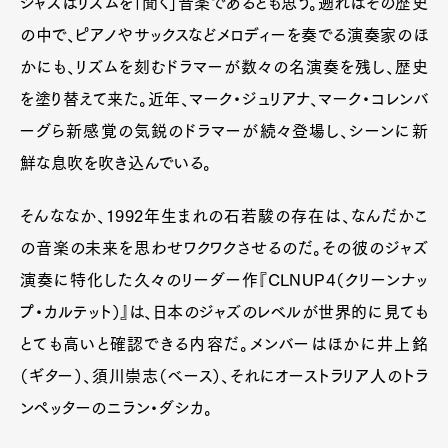
ジャズはリズムを「聞く」音楽であるとも思う。遡ればその歴史
の中で、ピアノやサックスなどメロディーを奏でる演奏家のほ
かにも、リズムを刻むドラマーが数々の名演奏を残し、歴史
を塗り替えて来た。近年、マーク・ジュリアナ、マーク・コレンバ
ーグら新感覚の気鋭のドラマーが続々登場し、シーンに新
鮮な息吹を吹き込んでいる。
そんななか、1992年生まれの石若駿の存在は、なんだかこ
の音楽の未来を思わせワクワクさせるのだ。その彼のジャズ
演奏に特化した久々のリーダー作『CLNUP4（クリーンナッ
プ・カルテット）』は、日本のジャズのレベルが世界的に見ても
とても高いと確認できる内容だ。メンバーはほかに井上銘
（ギター）、須川崇志（ベース）、それにオーストラリア人のトラ
ンペッターのニラン・ダシカ。