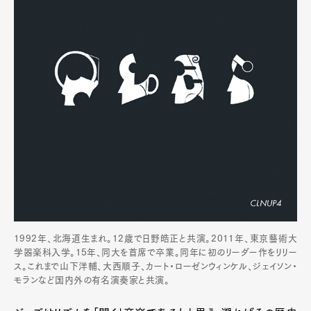
1992年、北海道生まれ。12歳で日野皓正と共演。2011年、東京藝術大
学器楽科入学。15年、同大を首席で卒業。同年に初のリーダー作をリリー
ス。これまで山下洋輔、大西順子、カート・ローゼンウィンケル、ジェイソン・
モランなど国内外の有名演奏家と共演。