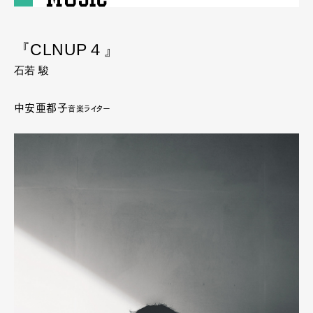
『CLNUP４』
石若 駿
中安亜都子
音楽ライター