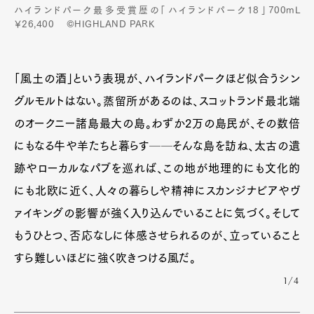
ハイランドパーク最多受賞歴の「ハイランドパーク18」700mL
￥26,400 ©HIGHLAND PARK
「風土の酒」という表現が、ハイランドパークほど似合うシン
グルモルトはない。蒸留所があるのは、スコットランド最北端
のオークニー諸島最大の島。わずか2万の島民が、その数倍
にもなる牛や羊たちと暮らす──そんな島を訪ね、太古の遺
跡やローカルなパブを巡れば、この地が地理的にも文化的
にも北欧に近く、人々の暮らしや精神にスカンジナビアやヴ
ァイキングの影響が強く入り込んでいることに気づく。そして
Art&Design
Watch
Fashion
もうひとつ、否応なしに体感させられるのが、立っていること
Gourmet
Cars
すら難しいほどに強く吹きつける風だ。
Product
Culture
Lifestyle
1/4