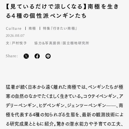
【見ているだけで涼しくなる】南極を生き
る4種の個性派ペンギンたち
Culture
南極
特集『行きたい南極』
2026.08.07
文：戸村悦子
協力&写真提供：国立極地研究所
Share:
猛暑が続く日本から遠く離れた南極では、ペンギンたちが極
寒の自然のなかでたくましく生きている。コウテイペンギン、ア
デリーペンギン、ヒゲペンギン、ジェンツーペンギン——、南
極を代表する4種の知られざる生態を、最新の観測技術によ
る研究成果とともに紹介。驚きの潜水能力や子育ての工夫、