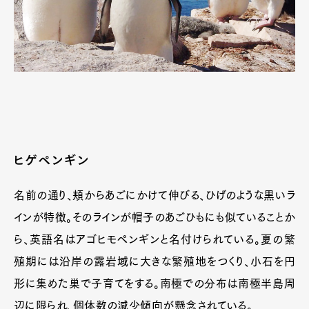
Art&Design
Watch
Fashion
Gourmet
Cars
Product
Culture
Lifestyle
ヒゲペンギン
名前の通り、頬からあごにかけて伸びる、ひげのような黒いラ
Pen Membership
Magazine
Official Columnist
About
インが特徴。そのラインが帽子のあごひもにも似ていることか
Contact
ら、英語名はアゴヒモペンギンと名付けられている。夏の繁
殖期には沿岸の露岩域に大きな繁殖地をつくり、小石を円
形に集めた巣で子育てをする。南極での分布は南極半島周
Pen Meet
辺に限られ、個体数の減少傾向が懸念されている。