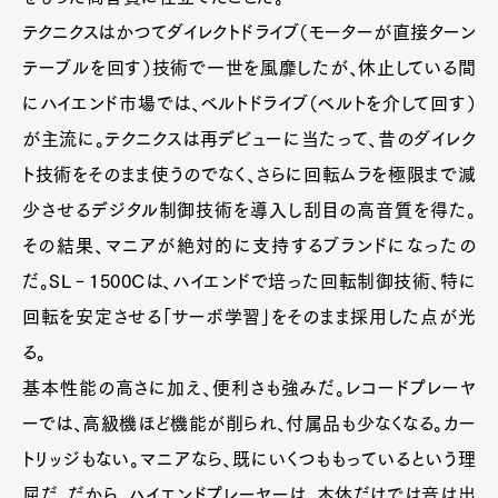
テクニクスはかつてダイレクトドライブ（モーターが直接ターン
テーブルを回す）技術で一世を風靡したが、休止している間
にハイエンド市場では、ベルトドライブ（ベルトを介して回す）
が主流に。テクニクスは再デビューに当たって、昔のダイレク
ト技術をそのまま使うのでなく、さらに回転ムラを極限まで減
少させるデジタル制御技術を導入し刮目の高音質を得た。
その結果、マニアが絶対的に支持するブランドになったの
だ。SL‐1500Cは、ハイエンドで培った回転制御技術、特に
回転を安定させる「サーボ学習」をそのまま採用した点が光
る。
基本性能の高さに加え、便利さも強みだ。レコードプレーヤ
ーでは、高級機ほど機能が削られ、付属品も少なくなる。カー
トリッジもない。マニアなら、既にいくつももっているという理
屈だ。だから、ハイエンドプレーヤーは、本体だけでは音は出