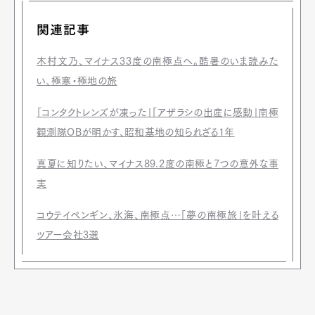
関連記事
木村文乃、マイナス33度の南極点へ。酷暑のいま読みた
い、極寒・極地の旅
「コンタクトレンズが凍った」「アザラシの出産に感動」南極
観測隊OBが明かす、昭和基地の知られざる1年
真夏に知りたい、マイナス89.2度の南極と7つの意外な事
実
コウテイペンギン、氷海、南極点…「夢の南極旅」を叶える
ツアー会社3選