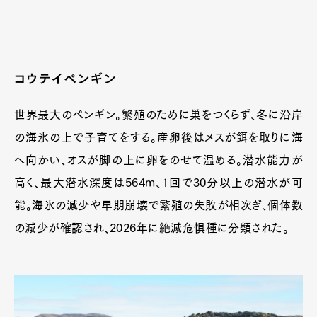
コウテイペンギン
世界最大のペンギン。繁殖のために巣をつくらず、冬に沿岸
の海氷の上で子育てをする。産卵後はメスが餌を取りに海
へ向かい、オスが脚の上に卵をのせて温める。潜水能力が
高く、最大潜水深度は564m、1回で30分以上の潜水が可
能。海氷の減少や早期崩壊で繁殖の失敗が相次ぎ、個体数
の減少が確認され、2026年に絶滅危惧種に分類された。