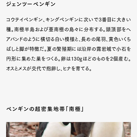
ジェンツーペンギン
コウテイペンギン、キングペンギンに次いで3番目に大きい
種。南極半島および亜南極の島々に分布する。頭頂部をヘ
アバンドのように横切る白い模様と、長めの尾羽、黄色いくち
ばしと脚が特徴だ。夏の繁殖期には沿岸の露岩域で小石を
円形に集めた巣をつくる。卵は130gほどのものを2個産む。
オスとメスが交代で抱卵し、ヒナを育てる。
ペンギンの超密集地帯「南極」