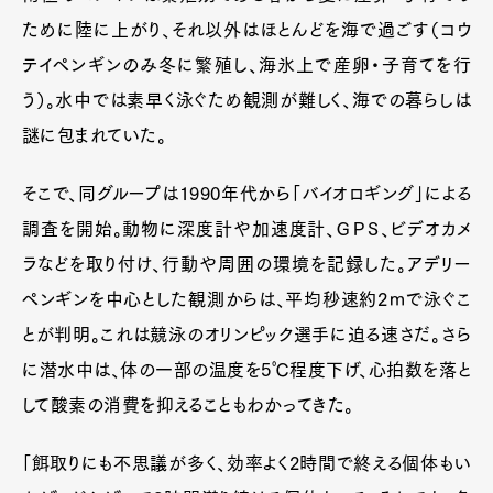
ために陸に上がり、それ以外はほとんどを海で過ごす（コウ
テイペンギンのみ冬に繁殖し、海氷上で産卵・子育てを行
う）。水中では素早く泳ぐため観測が難しく、海での暮らしは
謎に包まれていた。
そこで、同グループは1990年代から「バイオロギング」による
調査を開始。動物に深度計や加速度計、ＧＰＳ、ビデオカメ
ラなどを取り付け、行動や周囲の環境を記録した。アデリー
ペンギンを中心とした観測からは、平均秒速約2ｍで泳ぐこ
とが判明。これは競泳のオリンピック選手に迫る速さだ。さら
に潜水中は、体の一部の温度を5℃程度下げ、心拍数を落と
して酸素の消費を抑えることもわかってきた。
「餌取りにも不思議が多く、効率よく2時間で終える個体もい