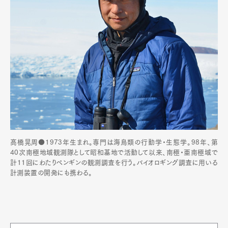
髙橋晃周●1973年生まれ。専門は海鳥類の行動学・生態学。98年、第
40次南極地域観測隊として昭和基地で活動して以来、南極・亜南極域で
計11回にわたりペンギンの観測調査を行う。バイオロギング調査に用いる
計測装置の開発にも携わる。