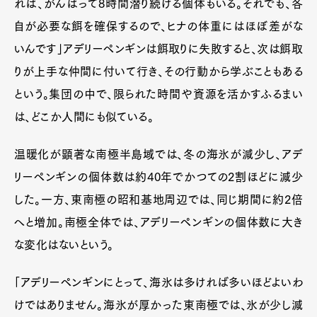
れば、がんばって8時間潜り続ける個体もいる。それでも、各
自が必要な餌を確保するので、ヒナの体重にはほぼ差がな
いんです」アデリーペンギンは餌取りに失敗すると、次は餌取
りが上手な仲間に付いて行き、その行動から学ぶこともある
という。集団の中で、限られた時間や資源を活かすふるまい
は、どこか人間にも似ている。
温暖化が顕著な南極半島域では、冬の海氷が減少し、アデ
リーペンギンの個体数は約40年でかつての2割ほどに減少
した。一方、東南極の昭和基地周辺では、同じ期間に約2倍
へと増加。南極全体では、アデリーペンギンの個体数に大き
な変化はないという。
「アデリーペンギンにとって、海氷は多ければ多いほどよいわ
けではありません。海氷が厚かった東南極では、氷が少し減