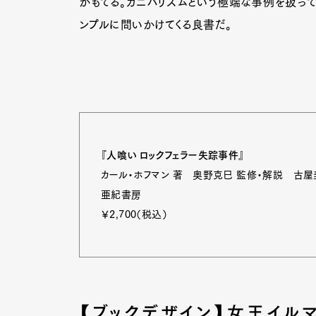
がもてる。カニバリズムという極端な事例を扱っ
ンプルに問いかけてくる良書だ。
Pen Me
Pen Me
『人喰い ロックフェラー失踪事件』
カール・ホフマン 著 奥野克巳 監修・解説 古屋
亜紀書房
￥2,700（税込）
【ブックデザイン】女王イル