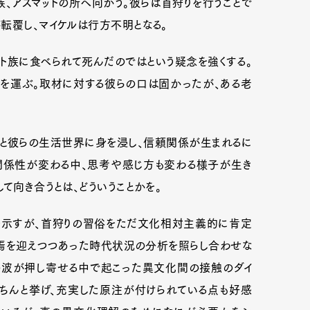
、アスマットの所へ向かう。彼らは首狩りを行うことで
転覆し、マイケルは行方不明となる。
ト族に食べられて死んだのではという疑念を強くする。
を運ぶ。取材に対する彼らの口は固かったが、ある老
。
りと彼らの生活世界に身を浸し、信頼関係が生まれるに
関係性が変わる中、思考や感じ方も変わる様子が生き
て向き合うとは、どういうことかを。
を示すが、首狩りの習俗をただ文化相対主義的に肯定
Art&Design
Watch
Fashion
焉を迎えつつあった時代状況の分析を照らし合わせな
ourmet
Cars
Product
Culture
の波が押し寄せる中で起こった異文化間の接触のダイ
ちんと挙げ、充実した原注が付けられている点も好感
Lifestyle