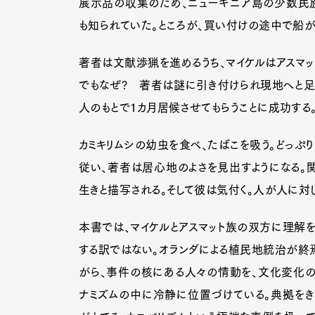
展示品の収集のため、ニューギニア島の少数民族
も知られていた。ところが、買い付けの途中で船が
著者は文献渉猟を進めるうち、マイケルはアスマッ
でもなぜ? 著者は謎に引き付けられ現地へと足
人のもとで1カ月居候させてもらうことに成功する
カミキリムシの幼虫を食べ、たばこを吸う。どっぷ
従い、著者は居心地のよさを見出すようになる。
生きと描写される。そして彼は気付く。人が人に対し
本書では、マイケルとアスマット族の双方に理解
する訳ではない。オランダによる植民地統治が終
G
がら、事件の核にある人々の情動を、文化変化
ナミズムの中に冷静に位置づけている。典拠をき